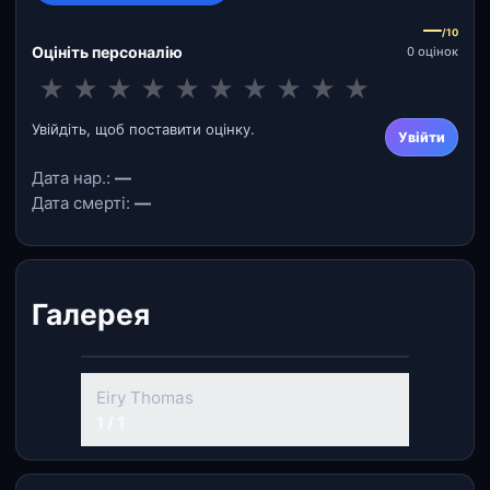
—
/10
Оцініть персоналію
0 оцінок
★
★
★
★
★
★
★
★
★
★
Увійдіть, щоб поставити оцінку.
Увійти
Дата нар.:
—
Дата смерті:
—
Галерея
Eiry Thomas
1 / 1