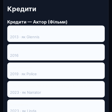
Кредити
Кредити — Актор (Фільми)
Delight
2013 · як Glennis
Aberfan: The Green Hollow
2016
The Present
2019 · як Police
The Steeltown Murders: Hunting a Serial Killer
2023 · як Narrator
Geronimo
2023 · як Linda