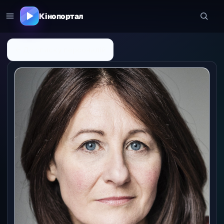
Кінопортал
← До списку персоналій