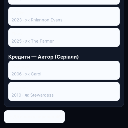
Y Sŵn
2023 · як Rhiannon Evans
Flock
2025 · як The Farmer
Кредити — Актор (Серіали)
Торчвуд
2006 · як Carol
Шерлок
2010 · як Stewardess
← До списку персоналій