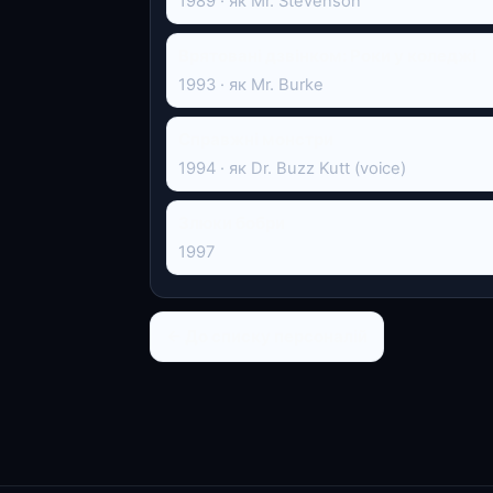
1989 · як Mr. Stevenson
Врятовані дзвінком: Роки у коледжі
1993 · як Mr. Burke
Справжні монстри
1994 · як Dr. Buzz Kutt (voice)
Злюки бобри
1997
← До списку персоналій