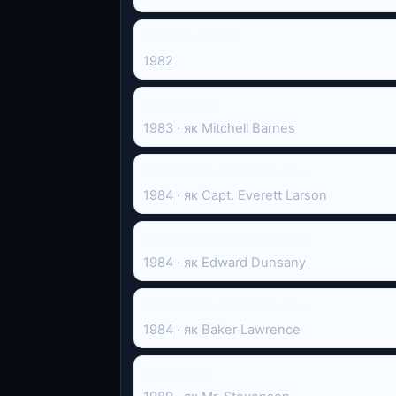
Кеґні та Лейсі
1982
Команда А
1983 · як Mitchell Barnes
Вона написала вбивство
1984 · як Capt. Everett Larson
Вона написала вбивство
1984 · як Edward Dunsany
Вона написала вбивство
1984 · як Baker Lawrence
Сайнфелд