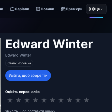
ми
Серіали
Новини
Прем’єри
Ще
Edward Winter
Edward Winter
Стать: Чоловіча
Увійти, щоб зберегти
Оцініть персоналію
★
★
★
★
★
★
★
★
★
★
Увійдіть, щоб поставити оцінку.