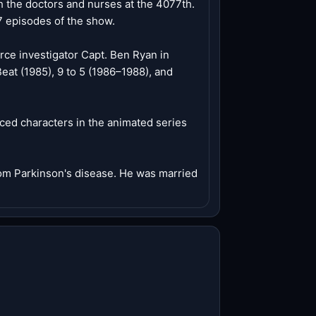
h the doctors and nurses at the 4077th.
7 episodes of the show.
orce investigator Capt. Ben Ryan in
eat (1985), 9 to 5 (1986–1988), and
iced characters in the animated series
rom Parkinson's disease. He was married