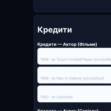
Кредити
Кредити — Актор (Фільми)
Паперовий лев
1968 · як Touch Football Player (uncredit
Бостонський душитель
1968 · як Man in Hallway (uncredited)
Поркі 2: Наступного дня
1983 · як Gebhardt
Кредити — Актор (Серіали)