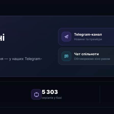
і
Telegram-канал
Новини та прем’єри
Чат спільноти
ня — у наших Telegram-
Обговорюємо кіно разом
5 303
серіалів у базі