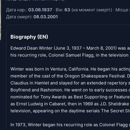
Дата нар.:
03.06.1937
· Вік:
63
(на момент смерті) · Місце 
Дата смерті:
08.03.2001
Biography (EN)
Edward Dean Winter (June 3, 1937 – March 8, 2001) was an
his recurring role, Colonel Samuel Flagg, in the televisi
Winter was born in Ventura, California. He began his actin
member of the cast of the Oregon Shakespeare Festival. D
Claudius in Hamlet and stayed for an extended repertory
Boyfriend and Rashomon. He went on to early successes 
nominated for Tony Awards as Best Supporting or Featured 
as Ernst Ludwig in Cabaret, then in 1969 as J.D. Sheldrak
television, appearing on the daytime serials The Secret 
In 1973, Winter began his recurring role as Colonel Fla