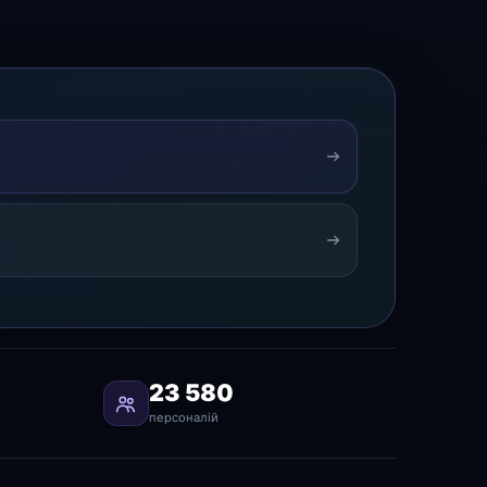
23 580
персоналій