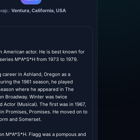
нар.:
Ventura, California, USA
 American actor. He is best known for
on series M*A*S*H from 1973 to 1979.
g career in Ashland, Oregon as a
uring the 1961 season, he played
 season where he appeared in The
on Broadway. Winter was twice
Actor (Musical). The first was in 1967,
e in Promises, Promises. He moved on to
Storm and Somerset.
gg on M*A*S*H. Flagg was a pompous and