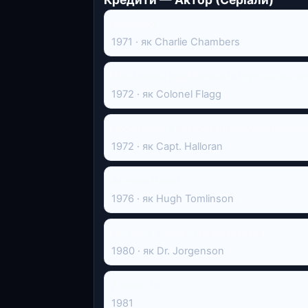
Коломбо
1971 · як Charlie Chambers
Мобільний армійський хірургічний 
1972 · як Colonel Flagg
Мобільний армійський хірургічний 
1972 · як Capt. Halloran
Ангели Чарлі
1976 · як Hugh Tomlinson
Магнум, приватний детектив
1980 · як Dr. Jorgenson
Династія
1981