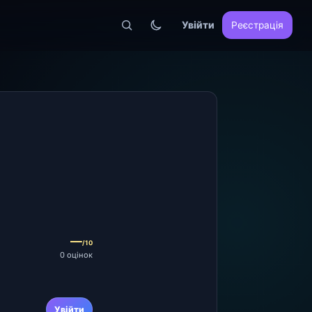
Увійти
Реєстрація
—
/10
0 оцінок
Увійти