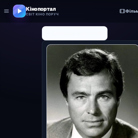
Кінопортал
Філь
СВІТ КІНО ПОРУЧ
← До списку персоналій