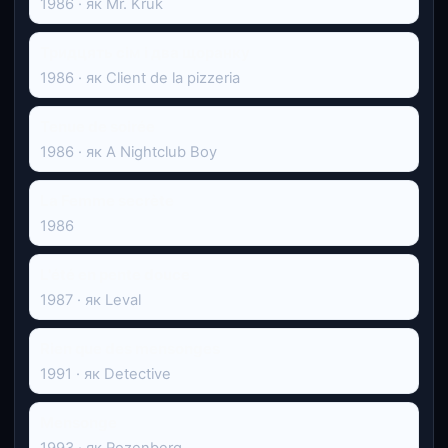
1986 · як Mr. Kruk
Тридцять сім і два щоранку
1986 · як Client de la pizzeria
Tenue de soirée
1986 · як A Nightclub Boy
La Femme secrète
1986
L'été en pente douce
1987 · як Leval
Rien que des mensonges
1991 · як Detective
Mensonge
1993 · як Rozenberg