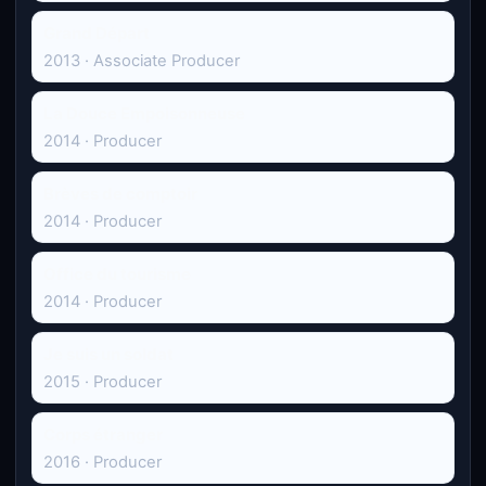
Grand Départ
2013 · Associate Producer
La Douce Empoisonneuse
2014 · Producer
Brèves de comptoir
2014 · Producer
Office du tourisme
2014 · Producer
Je suis un soldat
2015 · Producer
Corps étranger
2016 · Producer