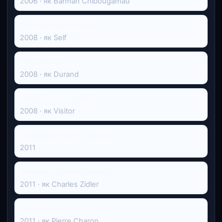
2006 · як Barman Chibougamau
L'Amour dans le sang
2008 · як Self
Мої зірки і я
2008 · як Durand
Musée haut, musée bas
2008 · як Visitor
L'apparition de la Joconde
2011
Mystère au Moulin Rouge
2011 · як Charles Zidler
La Conquête
2011 · як Pierre Charon