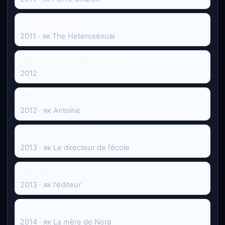
Le Grand Restaurant II
2011 · як The Heterosexual
Il était une fois... À nos amours
2012
Mince alors !
2012 · як Antoine
Max
2013 · як Le directeur de l’école
Китайська головоломка
2013 · як l'éditeur
Vie Sauvage
2014 · як La mère de Nora