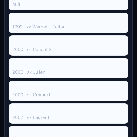
nuit
Balzac
1999 · як Werdet - Editor
Ça ira mieux demain
2000 · як Patient 3
Le Prof
2000 · як Julien
Franck Spadone
2000 · як L'expert
C'est le bouquet !
2002 · як Laurent
Астерікс і Обелікс: Місія Клеопатра