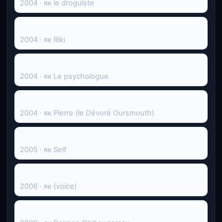
2004 · як le droguiste
Pédale dure
2004 · як Riki
Podium
2004 · як Le psychologue
Мільйон років до нашої ери
2004 · як Pierre (le Dévoré Oursmouth)
Après le bac
2005 · як Self
Le Cid
2006 · як (voice)
Le lièvre de Vatanen