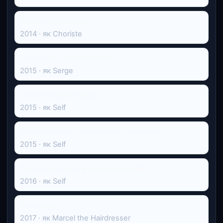
Brèves de comptoir
2014 · як Choriste
Le Cowboy de Normandie
2015 · як Serge
Sylvie raconte Vartan
2015 · як Self
Mylène Farmer : sur les pas d'une icône
2015 · як Self
Sur la route de la grande vadrouille
2016 · як Self
Хепі-енд
2017 · як Marcel the Hairdresser