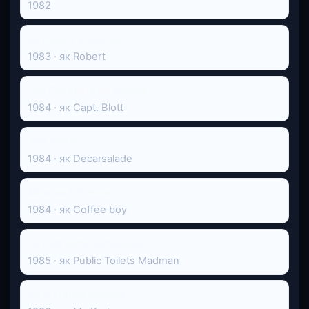
1982
За наших коханих
1983 · як Robert
Les Cavaliers de l'orage
1984 · як Capt. Blott
Ave María
1984 · як Decarsalade
Marche à l'ombre
1984 · як Coffee boy
La Nuit porte jarretelles
1985 · як Public Toilets Madman
Cent francs l'amour