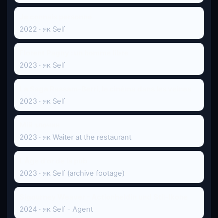
Je connais personne
2022 · як Self
Florent Pagny : un homme libre
2023 · як Self
La Saga Rassam-Berri, le cinéma dans les veines
2023 · як Self
Мій злочин
2023 · як Waiter at the restaurant
L'Âge d'or de la pub
2023 · як Self (archive footage)
Sigourney Weaver - Actionheldin und Stil-Ikone
2024 · як Self - Agent