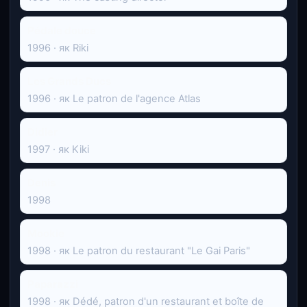
Pédale douce
1996 · як Riki
Les Grands Ducs
1996 · як Le patron de l'agence Atlas
Didier
1997 · як Kiki
Denis
1998
Mookie
1998 · як Le patron du restaurant "Le Gai Paris"
Paparazzi
1998 · як Dédé, patron d'un restaurant et boîte de