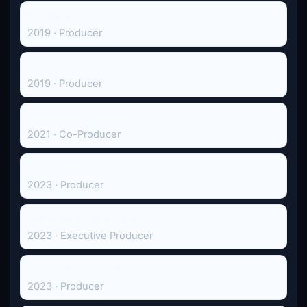
Huguette
2019 · Producer
Les Éblouis
2019 · Producer
Побачення в Парижі
2021 · Co-Producer
Adieu vinyle
2023 · Producer
Constance aux enfers
2023 · Executive Producer
Le Prochain Voyage
2023 · Producer