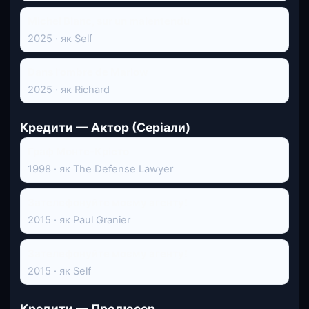
Michel Blanc, sur un malentendu
2025 · як Self
Dans l'ombre de Marlow
2025 · як Richard
Кредити — Актор (Серіали)
Граф Монте-Крісто
1998 · як The Defense Lawyer
Зателефонуйте моєму агенту!
2015 · як Paul Granier
Зателефонуйте моєму агенту!
2015 · як Self
Кредити — Продюсер