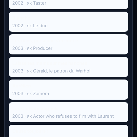
2002 · як Taster
Blanche
2002 · як Le duc
Les filles, personne s'en méfie
2003 · як Producer
Laisse tes mains sur mes hanches
2003 · як Gérald, le patron du Warhol
Aurélien
2003 · як Zamora
Les Clefs de bagnole
2003 · як Actor who refuses to film with Laurent
Cause toujours !