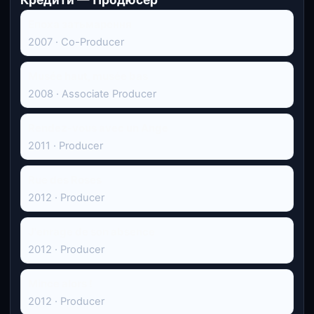
Епоха затьмарення
2007 · Co-Producer
Musée haut, musée bas
2008 · Associate Producer
Rendez-vous avec un Ange
2011 · Producer
Rue des Roses
2012 · Producer
J'enrage de son absence
2012 · Producer
Mince alors !
2012 · Producer