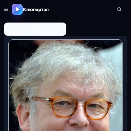
Кінопортал
← До списку персоналій