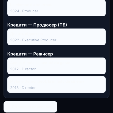
La Maman du bourreau
2024 · Producer
Кредити — Продюсер (ТБ)
Десять відсотків
2022 · Executive Producer
Кредити — Режисер
Anouk Aimée, la beauté du geste
2012 · Director
Mylène Demongeot, la milady du cinéma
2018 · Director
← До списку персоналій