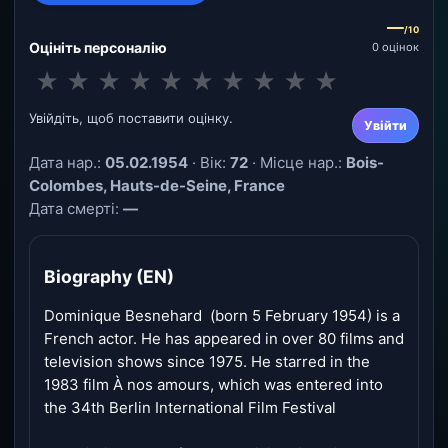
—
/10
Оцініть персоналію
0 оцінок
★
★
★
★
★
★
★
★
★
★
Увійдіть, щоб поставити оцінку.
Увійти
Дата нар.:
05.02.1954
· Вік:
72
· Місце нар.:
Bois-
Colombes, Hauts-de-Seine, France
Дата смерті:
—
Biography (EN)
Dominique Besnehard (born 5 February 1954) is a
French actor. He has appeared in over 80 films and
television shows since 1975. He starred in the
1983 film À nos amours, which was entered into
the 34th Berlin International Film Festival