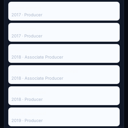
Bonne pomme
2017 · Producer
Nos Enfants
2017 · Producer
Thomas
2018 · Associate Producer
Падіння американської імперії
2018 · Associate Producer
L'Autostoppeuse
2018 · Producer
Pauvre Georges!
2019 · Producer