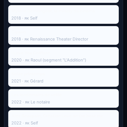
Mylène Demongeot, la milady du cinéma
2018 · як Self
Сірано
2018 · як Renaissance Theater Director
I Love You Coiffure
2020 · як Raoul (segment "L'Addition")
Seize printemps
2021 · як Gérard
Les lendemains de veille
2022 · як Le notaire
Alex Beaupain, Création Love on the beat etc
2022 · як Self