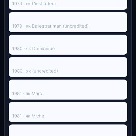
1979 · як L'instituteur
La Guerre des polices
1979 · як Ballestrat man (uncredited)
Je vous aime
1980 · як Dominique
L'entourloupe
1980 · як (uncredited)
Un étrange voyage
1981 · як Marc
Psy
1981 · як Michel
Légitime violence