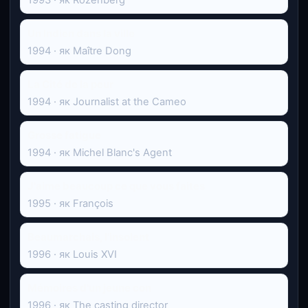
Un Indien dans la ville
1994 · як Maître Dong
La Cité de la peur
1994 · як Journalist at the Cameo
Grosse fatigue
1994 · як Michel Blanc's Agent
J'aime beaucoup ce que vous faites
1995 · як François
Beaumarchais, l'insolent
1996 · як Louis XVI
Mémoires d'un jeune con
1996 · як The casting director