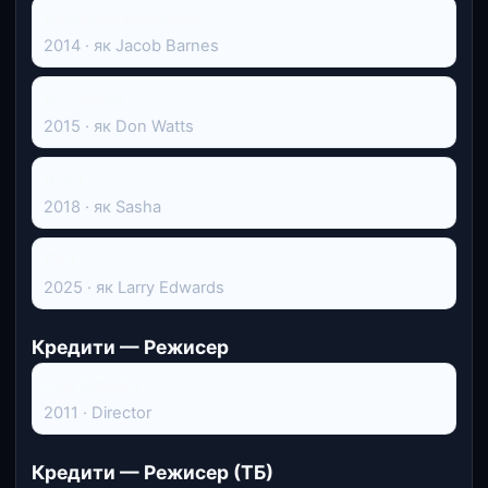
Останній корабель
2014 · як Jacob Barnes
Я — зомбі
2015 · як Don Watts
9-1-1
2018 · як Sasha
Пітт
2025 · як Larry Edwards
Кредити — Режисер
Low Fidelity
2011 · Director
Кредити — Режисер (ТБ)