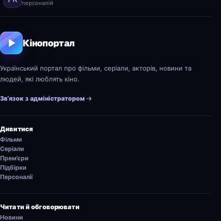
персоналій
Кінопортал
Український портал про фільми, серіали, акторів, новини та
людей, які люблять кіно.
Зв’язок з адміністратором
Дивитися
Фільми
Серіали
Прем’єри
Підбірки
Персоналії
Читати й обговорювати
Новини