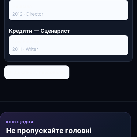
Нешвілл
2012 · Director
Кредити — Сценарист
Low Fidelity
2011 · Writer
← До списку персоналій
КІНО ЩОДНЯ
Не пропускайте головні