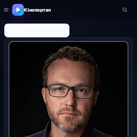
Кінопортал
← До списку персоналій