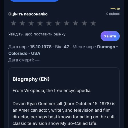
—
/10
Оцініть персоналію
0 оцінок
★
★
★
★
★
★
★
★
★
★
Увійдіть, щоб поставити оцінку.
Увійти
Дата нар.:
15.10.1978
· Вік:
47
· Місце нар.:
Durango -
Colorado - USA
Дата смерті:
—
Biography (EN)
From Wikipedia, the free encyclopedia.
Devon Ryan Gummersall (born October 15, 1978) is
an American actor, writer, and television and film
director, perhaps best known for acting on the cult
classic television show My So-Called Life.