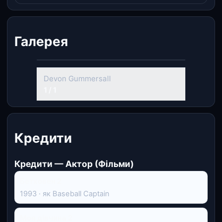
Галерея
Devon Gummersall
1 / 1
Кредити
Кредити — Актор (Фільми)
Бетховен 2
1993 · як Baseball Captain
Моя дівчина 2