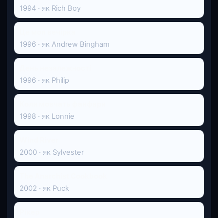
1994 · як Rich Boy
Це моя вечірка
1996 · як Andrew Bingham
День незалежності
1996 · як Philip
Коли мовчать фанфари
1998 · як Lonnie
Wind River
2000 · як Sylvester
The Anarchist Cookbook
2002 · як Puck
Рікер