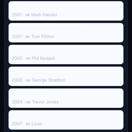
24
2001 · як Mark Hauser
Закон і порядок: злочинні наміри
2001 · як Tom Pittino
Монк
2002 · як Phil Bedard
Сутінкова зона
2002 · як George Straitton
CSI: Нью-Йорк
2004 · як Trevor Jones
Гонка
2007 · як Louis