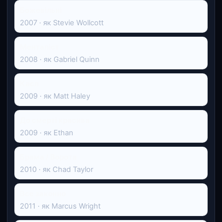
Божевільні
2007 · як Stevie Wollcott
Менталіст
2008 · як Gabriel Quinn
Касл
2009 · як Matt Haley
До смерті красива
2009 · як Ethan
Брама / Ворота
2010 · як Chad Taylor
Все законно
2011 · як Marcus Wright