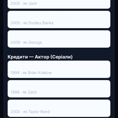
2005 · як Jack
МакБрайд: Вбивство хамелеона
2005 · як Dudley Banks
I Have It
2009 · як George
Кредити — Актор (Серіали)
Моє так зване життя
1994 · як Brian Krakow
Фелісіті
1998 · як Zach
CSI: Місце злочину
2000 · як Taylor Reed