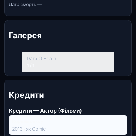
Дата смерті:
—
Галерея
Dara Ó Briain
1 / 1
Кредити
Кредити — Актор (Фільми)
Король сексу
2013 · як Comic