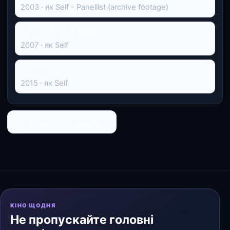
2003 · як Self - Panellist (archive footage)
Шоу Ґрема Нортона
2007 · як Self
Таскмастер
2015 · як Self
← До списку персоналій
КІНО ЩОДНЯ
Не пропускайте головні