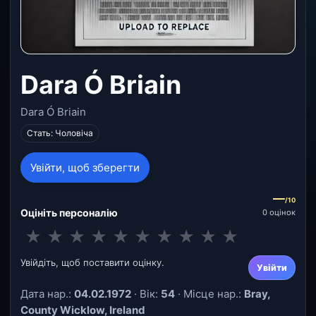
Dara Ó Briain
Dara Ó Briain
Стать: Чоловіча
Увійти, щоб зберегти
—
/10
Оцініть персоналію
0 оцінок
★
★
★
★
★
★
★
★
★
★
Увійдіть, щоб поставити оцінку.
Увійти
Дата нар.:
04.02.1972
· Вік:
54
· Місце нар.:
Bray,
County Wicklow, Ireland