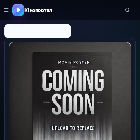
Кінопортал
← До списку персоналій