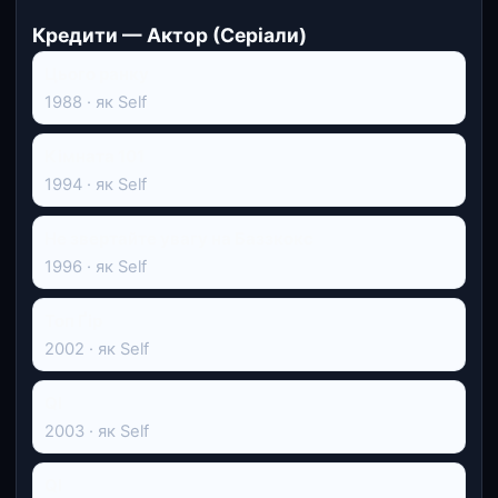
Кредити — Актор (Серіали)
Цього ранку
1988 · як Self
Кімната 101
1994 · як Self
Не звертайте увагу на Баззкокс
1996 · як Self
Топ Ґір
2002 · як Self
QI
2003 · як Self
QI