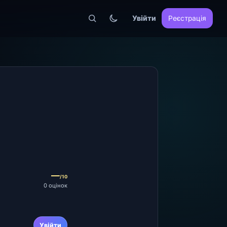
Увійти
Реєстрація
—
/10
0 оцінок
Увійти