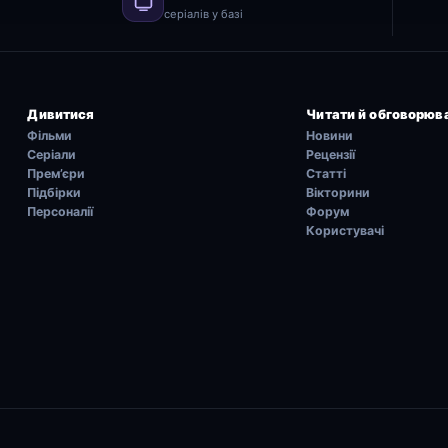
серіалів у базі
Дивитися
Читати й обговорюв
Фільми
Новини
Серіали
Рецензії
Прем’єри
Статті
Підбірки
Вікторини
Персоналії
Форум
Користувачі