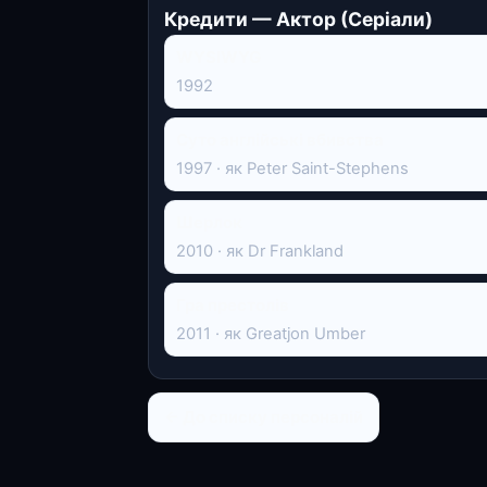
Кредити — Актор (Серіали)
WYSIWYG
1992
Суто англійські вбивства
1997 · як Peter Saint-Stephens
Шерлок
2010 · як Dr Frankland
Гра престолів
2011 · як Greatjon Umber
← До списку персоналій