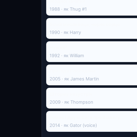
Жодної зачіпки
1988 · як Thug #1
Білий мисливець, чорне серце
1990 · як Harry
Чужий³
1992 · як William
Пригоди Посейдона
2005 · як James Martin
Шторму назустріч
2009 · як Thompson
Томас і друзі. Сага про Відвагу
2014 · як Gator (voice)