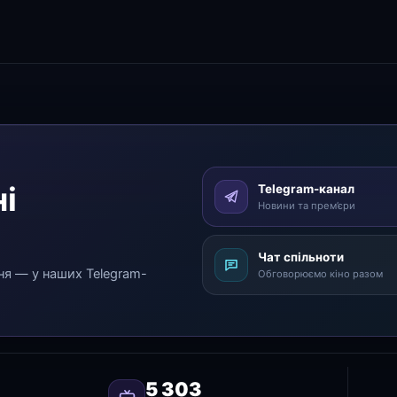
і
Telegram-канал
Новини та прем’єри
Чат спільноти
ня — у наших Telegram-
Обговорюємо кіно разом
5 303