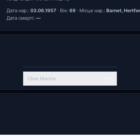
Дата нар.:
03.06.1957
· Вік:
69
· Місце нар.:
Barnet, Hertfo
Дата смерті:
—
Clive Mantle
1 / 1