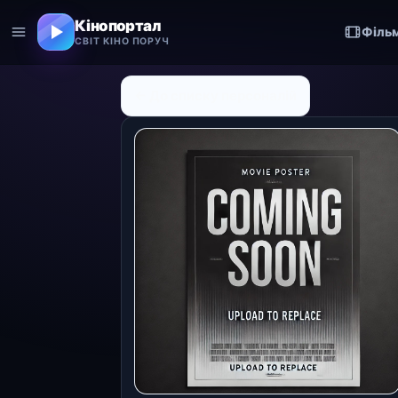
Кінопортал
Філь
СВІТ КІНО ПОРУЧ
← До списку персоналій