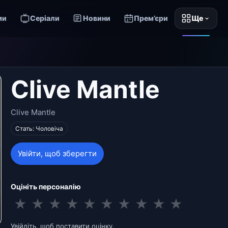
ми
Серіали
Новини
Прем’єри
Ще
Clive Mantle
Clive Mantle
Стать: Чоловіча
Увійти, щоб зберегти
Оцініть персоналію
★
★
★
★
★
★
★
★
★
★
Увійдіть, щоб поставити оцінку.