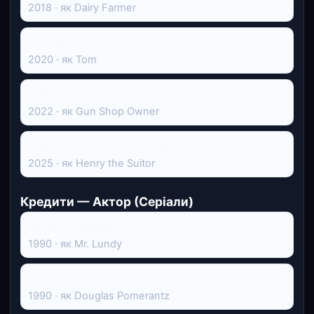
2018 · як Dairy Farmer
Driveways
2020 · як Tom
A Shot Through the Wall
2022 · як Gun Shop Owner
Марті Супрім. Геній комбінацій
2025 · як Henry the Suitor
Кредити — Актор (Серіали)
Закон і порядок
1990 · як Mr. Lundy
Закон і порядок
1990 · як Douglas Pomerantz