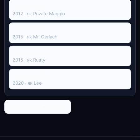
Елементарно
2012 · як Private Maggio
Шибайголова
2015 · як Mr. Gerlach
Підступний Піт
2015 · як Rusty
Земля монстрів
2020 · як Lee
← До списку персоналій