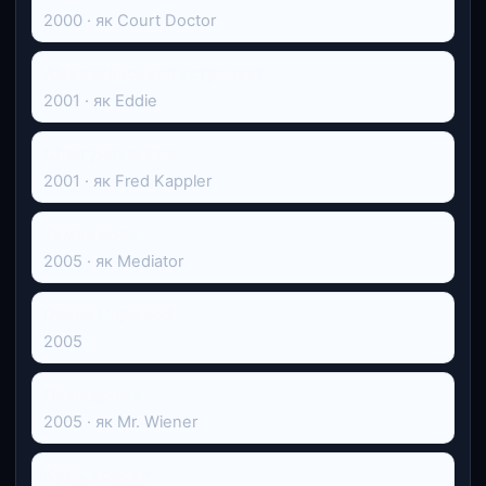
2000 · як Court Doctor
Американський астронавт
2001 · як Eddie
Шпигунські ігри
2001 · як Fred Kappler
Темна вода
2005 · як Mediator
Duane Hopwood
2005
Паліндроми
2005 · як Mr. Wiener
Крізь всесвіт