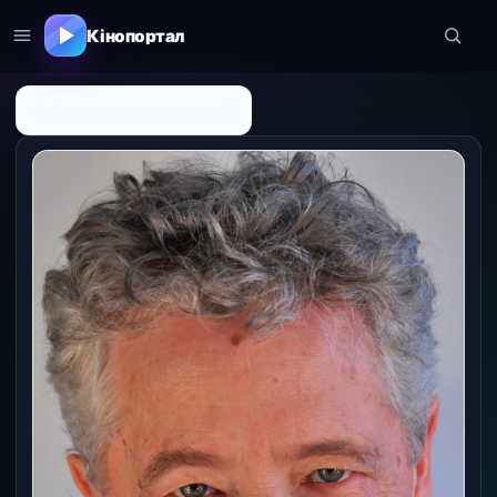
Кінопортал
← До списку персоналій