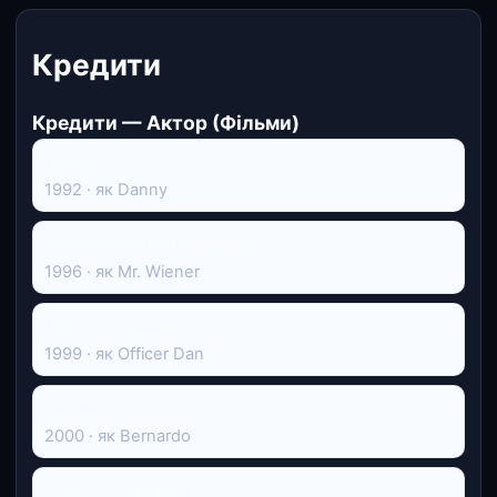
Кредити
Кредити — Актор (Фільми)
Wind
1992 · як Danny
Welcome to the Dollhouse
1996 · як Mr. Wiener
Лист про кохання
1999 · як Officer Dan
Гамлет
2000 · як Bernardo
Реквієм за мрією