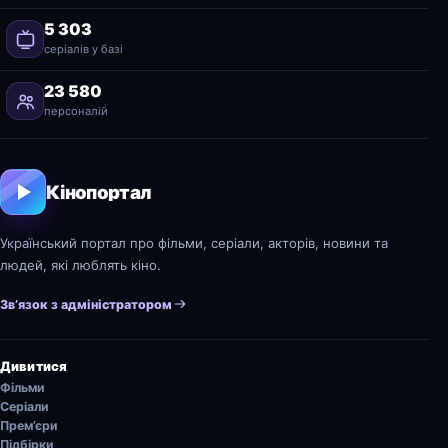
5 303
серіалів у базі
23 580
персоналій
Кінопортал
Український портал про фільми, серіали, акторів, новини та
людей, які люблять кіно.
Зв’язок з адміністратором
Дивитися
Фільми
Серіали
Прем’єри
Підбірки