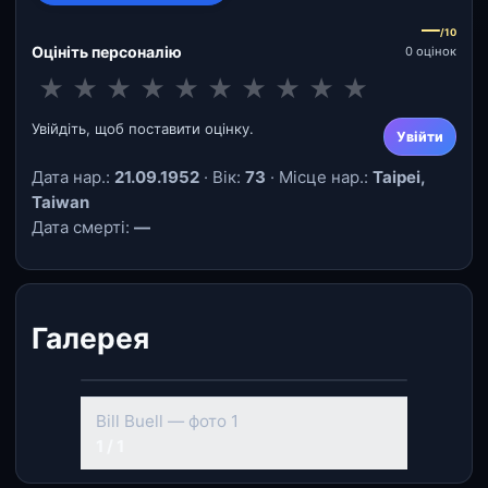
—
/10
Оцініть персоналію
0 оцінок
★
★
★
★
★
★
★
★
★
★
Увійдіть, щоб поставити оцінку.
Увійти
Дата нар.:
21.09.1952
· Вік:
73
· Місце нар.:
Taipei,
Taiwan
Дата смерті:
—
Галерея
Bill Buell — фото 1
1 / 1