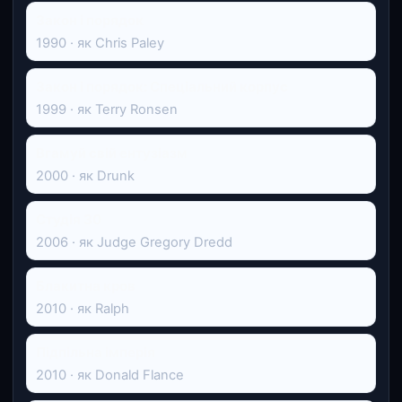
Закон і порядок
1990 · як Chris Paley
Закон і порядок: Спеціальний корпус
1999 · як Terry Ronsen
Вгамуй свій ентузіазм
2000 · як Drunk
Студія 30
2006 · як Judge Gregory Dredd
Блакитна кров
2010 · як Ralph
Підпільна імперія
2010 · як Donald Flance