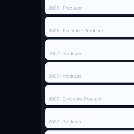
Продавчиня
2005 · Producer
Мрійник
2005 · Executive Producer
Смертний вирок
2007 · Producer
Передчуття
2007 · Producer
Гаманець або життя
2007 · Executive Producer
На іншому кінці дроту
2007 · Producer