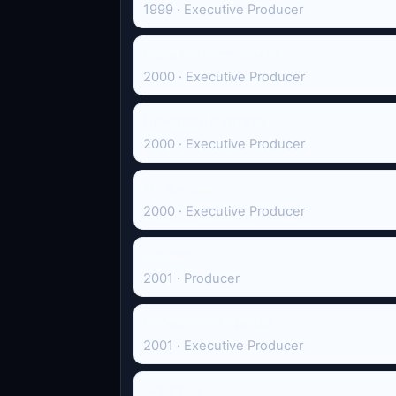
1999 · Executive Producer
Поле битви — Земля
2000 · Executive Producer
Прибрати Картера
2000 · Executive Producer
Милосердя
2000 · Executive Producer
Бандити
2001 · Producer
Небезпечна правда
2001 · Executive Producer
Спокуса