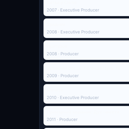
Битва у Сіетлі
2007 · Executive Producer
Зрадник
2008 · Executive Producer
Притулок
2008 · Producer
Вуличний бoєць: Легенда Чунь-Лі
2009 · Producer
Мачете
2010 · Executive Producer
Примарний вершник: Дух помсти
2011 · Producer