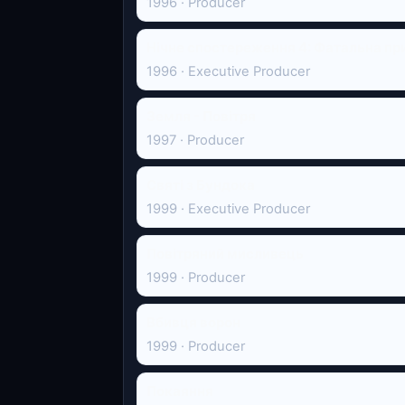
1996 · Producer
Нічне спостереження 4: Фатальна пр
1996 · Executive Producer
Земля - Повітря
1997 · Producer
Святі з Бундока
1999 · Executive Producer
Повітряний мисливець
1999 · Producer
Вбивця ворон
1999 · Producer
Покаяння