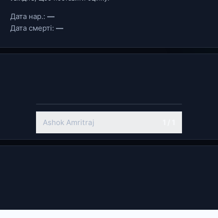
Дата нар.:
—
Дата смерті:
—
Ashok Amritraj
1 / 1