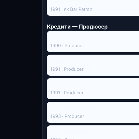
Нічне спостереження 2
1991 · як Bar Patron
Кредити — Продюсер
Нічне спостереження
1990 · Producer
Подвійний удар
1991 · Producer
Нічне спостереження 2
1991 · Producer
Нічне спостереження 3
1993 · Producer
Нічний мисливець