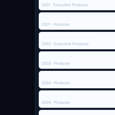
2001 · Executive Producer
Що може бути гірше?
2001 · Producer
Moonlight Mile — Ben Floss
2002 · Executive Producer
Будинок догори дригом
2003 · Producer
Модна матуся
2004 · Producer
Широко крокуючи
2004 · Producer