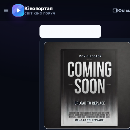
Кінопортал
Філь
СВІТ КІНО ПОРУЧ
← До списку персоналій