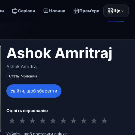
ми
Серіали
Новини
Прем’єри
Ще
Ashok Amritraj
Ashok Amritraj
Стать: Чоловіча
Увійти, щоб зберегти
Оцініть персоналію
★
★
★
★
★
★
★
★
★
★
Увійдіть, щоб поставити оцінку.