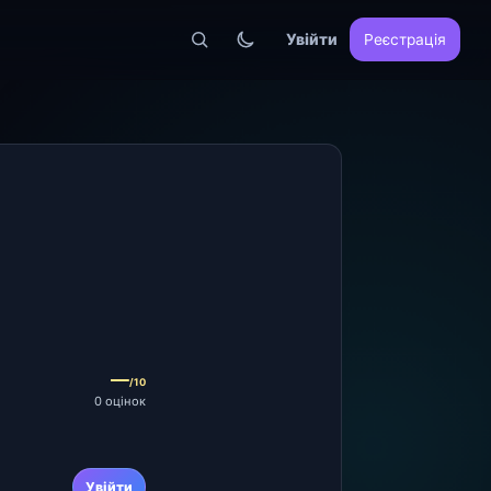
Увійти
Реєстрація
—
/10
0 оцінок
Увійти