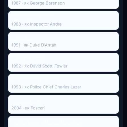
1987 · як George Berenson
Відчайдушні шахраї
1988 · як Inspector Andre
Експромт
1991 · як Duke D'Antan
After the Dance
1992 · як David Scott-Fowler
Син Рожевої пантери
1993 · як Police Chief Charles Lazar
Таємний хід
2004 · як Foscari
Brambly Hedge: Classic Collection