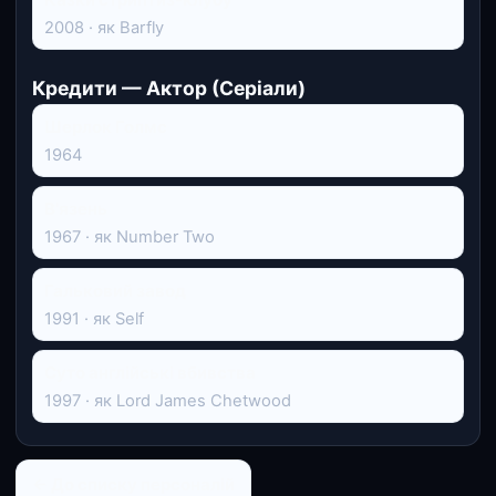
2008 · як Barfly
Кредити — Актор (Серіали)
Шерлок Голмс
1964
В'язень
1967 · як Number Two
Гальковий завод
1991 · як Self
Суто англійські вбивства
1997 · як Lord James Chetwood
← До списку персоналій