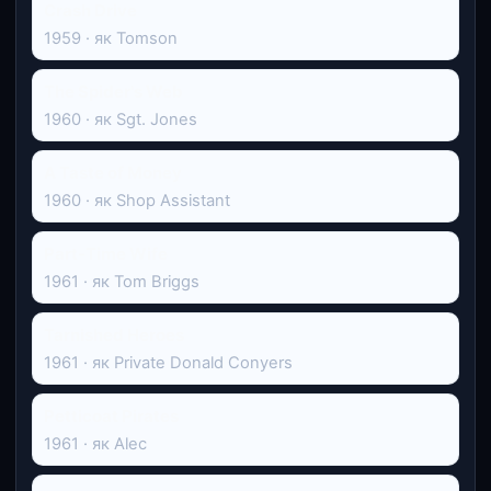
Crash Drive
1959 · як Tomson
The Spider's Web
1960 · як Sgt. Jones
A Taste of Money
1960 · як Shop Assistant
Part-Time Wife
1961 · як Tom Briggs
Tarnished Heroes
1961 · як Private Donald Conyers
Petticoat Pirates
1961 · як Alec