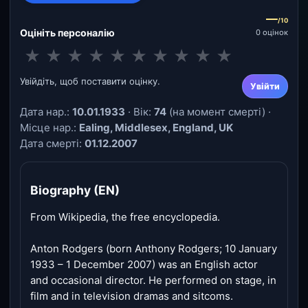
—
/10
Оцініть персоналію
0 оцінок
★
★
★
★
★
★
★
★
★
★
Увійдіть, щоб поставити оцінку.
Увійти
Дата нар.:
10.01.1933
· Вік:
74
(на момент смерті) ·
Місце нар.:
Ealing, Middlesex, England, UK
Дата смерті:
01.12.2007
Biography (EN)
​From Wikipedia, the free encyclopedia.
Anton Rodgers (born Anthony Rodgers; 10 January
1933 – 1 December 2007) was an English actor
and occasional director. He performed on stage, in
film and in television dramas and sitcoms.