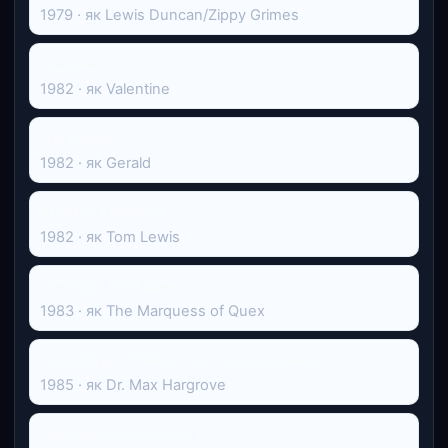
1979 · як Lewis Duncan/Zippy Grimes
Preview
1982 · як Valentine
The Guest
1982 · як Gerald
A Gift of Tongues
1982 · як Tom Lewis
The Gay Lord Quex
1983 · як The Marquess of Quex
Агата Крісті. Вбивство з дзеркалами
1985 · як Dr. Max Hargrove
Четвертий протокол