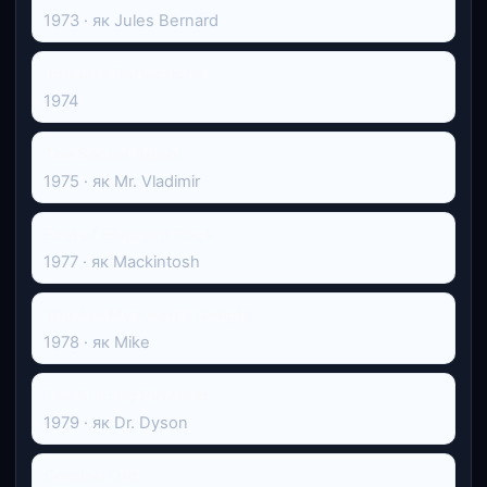
1973 · як Jules Bernard
Intimate Reflections
1974
The Secret Agent
1975 · як Mr. Vladimir
East of Elephant Rock
1977 · як Mackintosh
You Are My Heart's Delight
1978 · як Mike
The Shining Pyramid
1979 · як Dr. Dyson
Coming Out