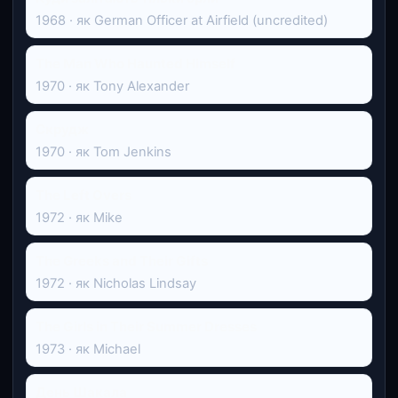
1968 · як German Officer at Airfield (uncredited)
The Man Who Haunted Himself
1970 · як Tony Alexander
Скрудж
1970 · як Tom Jenkins
The Left Overs
1972 · як Mike
The Greeks and Their Gifts
1972 · як Nicholas Lindsay
The Girls in Their Summer Dresses
1973 · як Michael
День Шакала