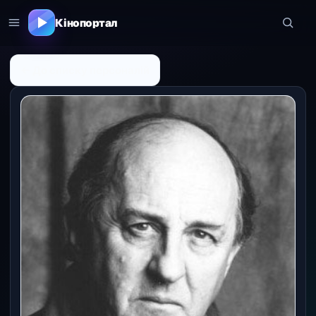
Кінопортал
← До списку персоналій