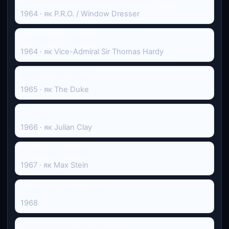
Comedy Workshop: Love and Maud Carver
1964 · як P.R.O. / Window Dresser
Так тримати, Джеку
1964 · як Vice-Admiral Sir Thomas Hardy
Rotten to the Core
1965 · як The Duke
The Eye
1966 · як Julian Clay
To Chase A Million
1967 · як Max Stein
Jamie, on a Flying Visit
1968
Куди залітають тільки орли