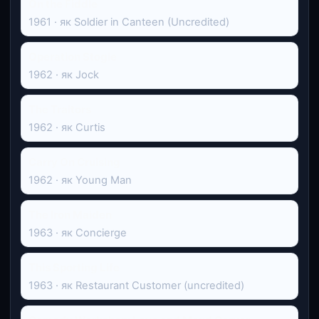
On the Fiddle
1961 · як Soldier in Canteen (Uncredited)
Operation Stogie
1962 · як Jock
The Traitors
1962 · як Curtis
Carry On Cruising
1962 · як Young Man
The Iron Maiden
1963 · як Concierge
This Sporting Life
1963 · як Restaurant Customer (uncredited)