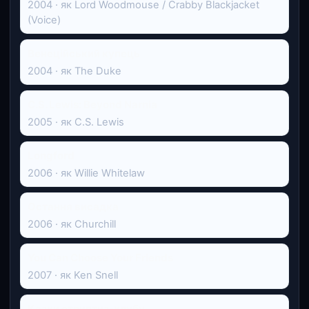
2004 · як Lord Woodmouse / Crabby Blackjacket
(Voice)
Венеційський купець
2004 · як The Duke
C.S. Lewis: Beyond Narnia
2005 · як C.S. Lewis
Longford
2006 · як Willie Whitelaw
Остання висадка
2006 · як Churchill
You Can Choose Your Friends
2007 · як Ken Snell
Казки стриптиз-клубу