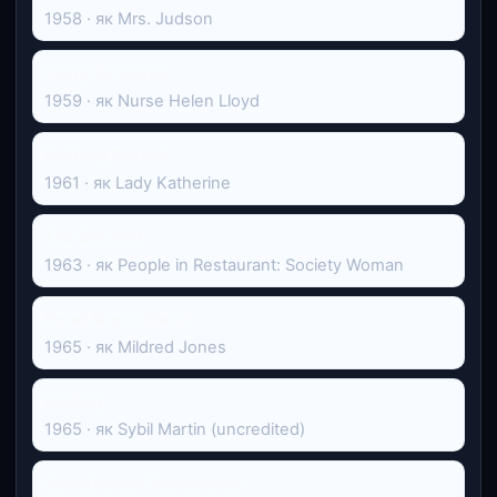
1958 · як Mrs. Judson
Carry On Nurse
1959 · як Nurse Helen Lloyd
Nothing Barred
1961 · як Lady Katherine
The Servant
1963 · як People in Restaurant: Society Woman
Dead Man's Chest
1965 · як Mildred Jones
Darling
1965 · як Sybil Martin (uncredited)
Satisfaction Guaranteed