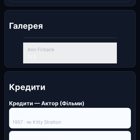
Галерея
Ann Firbank
1 / 1
Кредити
Кредити — Актор (Фільми)
Thark
1957 · як Kitty Stratton
Behind the Mask