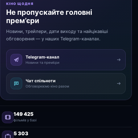
КІНО ЩОДНЯ
Не пропускайте головні
прем’єри
Новини, трейлери, дати виходу та найцікавіші
обговорення — у наших Telegram-каналах.
Telegram-канал
Новини та прем’єри
Чат спільноти
Обговорюємо кіно разом
149 425
фільмів у базі
5 303