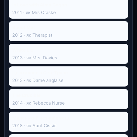
In Love with Alma Cogan
2011 · як Mrs Craske
Shoot Me!
2012 · як Therapist
White Lie
2013 · як Mrs. Davies
Це сталось в Сен-Тропе
2013 · як Dame anglaise
The Crucible
2014 · як Rebecca Nurse
Маленький незнайомець
2018 · як Aunt Cissie