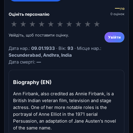
—
/10
Оцініть персоналію
0 оцінок
★
★
★
★
★
★
★
★
★
★
Увійдіть, щоб поставити оцінку.
Увійти
Дата нар.:
09.01.1933
· Вік:
93
· Місце нар.:
Secunderabad, Andhra, India
Дата смерті:
—
Biography (EN)
Ann Firbank, also credited as Annie Firbank, is a
British Indian veteran film, television and stage
actress. One of her more notable roles is the
portrayal of Anne Elliot in the 1971 serial
Persuasion, an adaptation of Jane Austen's novel
of the same name.