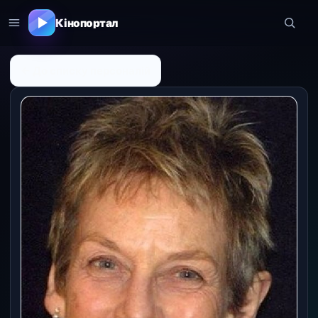
Кінопортал
← До списку персоналій