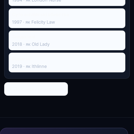
Суто англійські вбивства
1997 · як Felicity Law
Знедолені
2018 · як Old Lady
Відьмак
2019 · як Ithlinne
← До списку персоналій