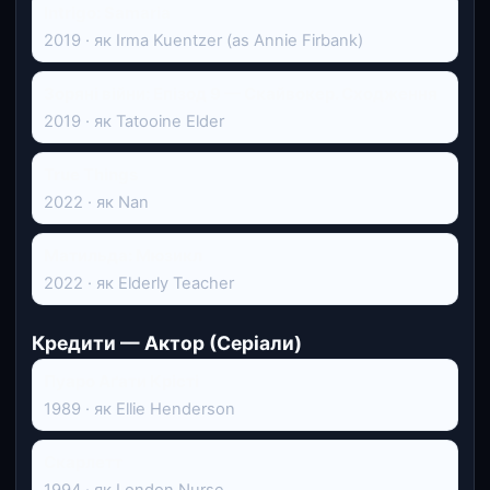
Intrigo: Samaria
2019 · як Irma Kuentzer (as Annie Firbank)
Зоряні війни: Епізод 9 — Скайвокер. Сходження
2019 · як Tatooine Elder
True Things
2022 · як Nan
Матильда: Мюзикл
2022 · як Elderly Teacher
Кредити — Актор (Серіали)
Пуаро Аґати Крісті
1989 · як Ellie Henderson
Скарлетт
1994 · як London Nurse