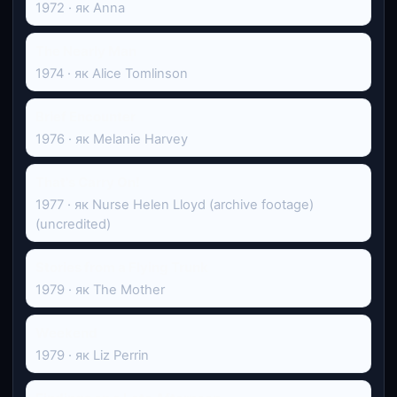
1972 · як Anna
The Nearly Man
1974 · як Alice Tomlinson
Brief Encounter
1976 · як Melanie Harvey
That's Carry On!
1977 · як Nurse Helen Lloyd (archive footage)
(uncredited)
Stories from a Flying Trunk
1979 · як The Mother
Weekend
1979 · як Liz Perrin