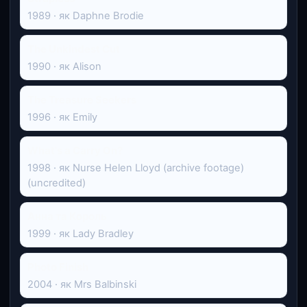
1989 · як Daphne Brodie
The Unkindest Cut
1990 · як Alison
The Treasure Seekers
1996 · як Emily
What's a Carry On?
1998 · як Nurse Helen Lloyd (archive footage)
(uncredited)
Анна та Король
1999 · як Lady Bradley
Photo Finish
2004 · як Mrs Balbinski