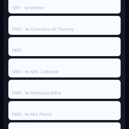
Findings on a Late Afternoon
1981 · як Mother
The Scarlet Pimpernel
1982 · як Countess de Tournay
A Flame to the Phoenix
1983
A Passage to India
1984 · як Mrs. Callendar
Hotel du Lac
1986 · як Penelope Milne
Foreign Body
1986 · як Mrs Plumb
Strapless