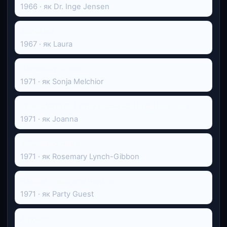
1966 · як Dr. Inge Jensen
Accident
1967 · як Laura
Hændeligt uheld
1971 · як Sonja Melchior
Brown Skin Gal, Stay Home and Mind Bay-Bee
1971 · як Joanna
A Severed Head
1971 · як Rosemary Lynch-Gibbon
Неділя, проклята неділя
1971 · як Party Guest
Asylum