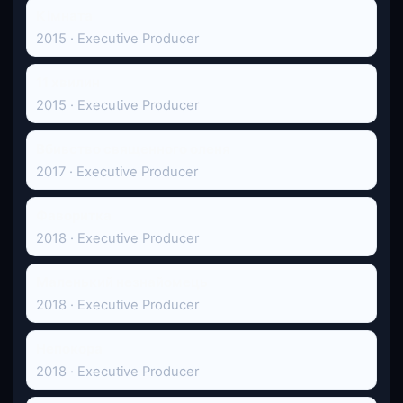
Кімната
2015 · Executive Producer
11 хвилин
2015 · Executive Producer
Вбивство священного оленя
2017 · Executive Producer
Фаворитка
2018 · Executive Producer
Маленький незнайомець
2018 · Executive Producer
Непокора
2018 · Executive Producer