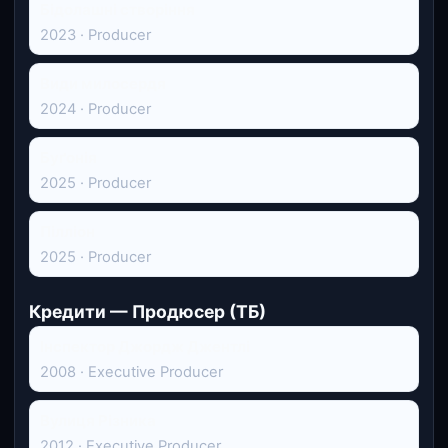
Бідолашні створіння
2023 · Producer
Види милосердя
2024 · Producer
Буґонія
2025 · Producer
Пілліон
2025 · Producer
Кредити — Продюсер (ТБ)
Інспектор Джордж Джентлі
2008 · Executive Producer
Вулиця Різника
2012 · Executive Producer