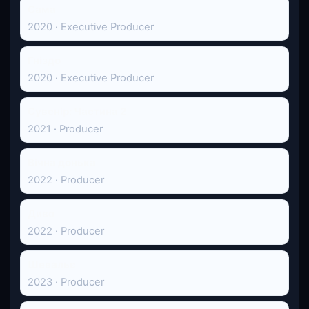
Сама
2020 · Executive Producer
Гніздо
2020 · Executive Producer
Сувенір: Частина 2
2021 · Producer
Вічна донька
2022 · Producer
Диво
2022 · Producer
Шевальє
2023 · Producer