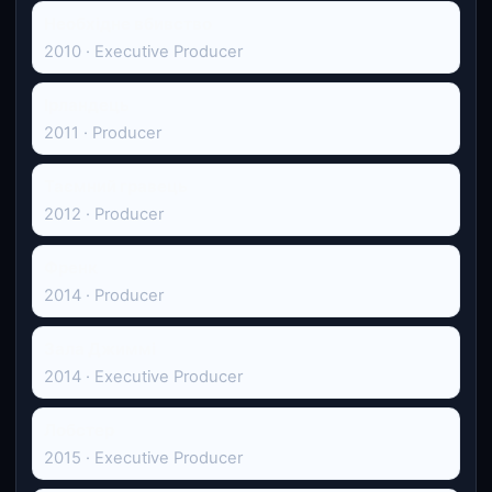
Необхідне вбивство
2010 · Executive Producer
Ірландець
2011 · Producer
Таємний гравець
2012 · Producer
Френк
2014 · Producer
Зала Джиммі
2014 · Executive Producer
Лобстер
2015 · Executive Producer