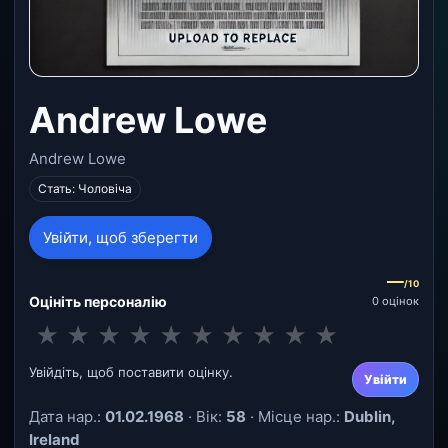
Andrew Lowe
Andrew Lowe
Стать: Чоловіча
Увійти, щоб зберегти
—
/10
Оцініть персоналію
0 оцінок
★
★
★
★
★
★
★
★
★
★
Увійдіть, щоб поставити оцінку.
Увійти
Дата нар.:
01.02.1968
· Вік:
58
· Місце нар.:
Dublin,
Ireland