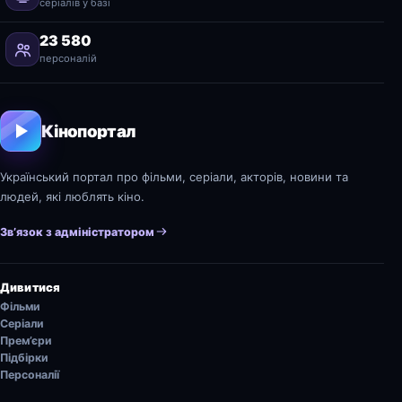
серіалів у базі
23 580
персоналій
Кінопортал
Український портал про фільми, серіали, акторів, новини та
людей, які люблять кіно.
Зв’язок з адміністратором
Дивитися
Фільми
Серіали
Прем’єри
Підбірки
Персоналії