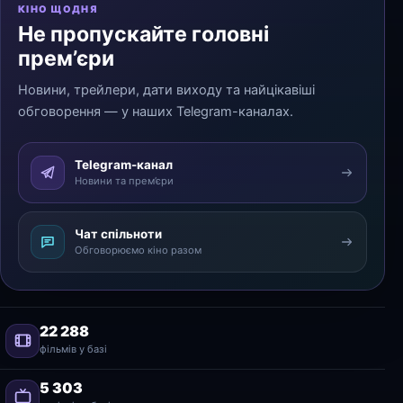
КІНО ЩОДНЯ
Не пропускайте головні
прем’єри
Новини, трейлери, дати виходу та найцікавіші
обговорення — у наших Telegram-каналах.
Telegram-канал
Новини та прем’єри
Чат спільноти
Обговорюємо кіно разом
22 288
фільмів у базі
5 303