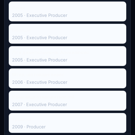
Лессі
2005 · Executive Producer
Ізоляція
2005 · Executive Producer
Ліга джентельменів. Апокаліпсис
2005 · Executive Producer
Вітер, що гойдає верес
2006 · Executive Producer
Крамниця старожитностей
2007 · Executive Producer
Тріщини
2009 · Producer