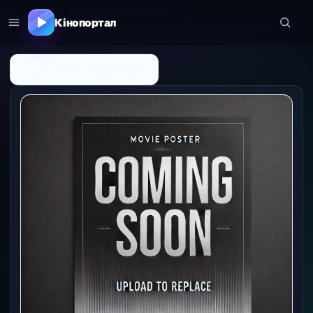
Кінопортал
← До списку персоналій