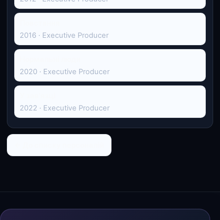
Повстання
2016 · Executive Producer
Нормальні люди
2020 · Executive Producer
У зав'язці
2022 · Executive Producer
← До списку персоналій