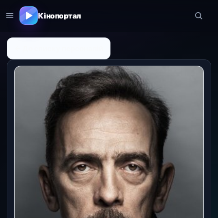
Кінопортал
← До списку персоналій