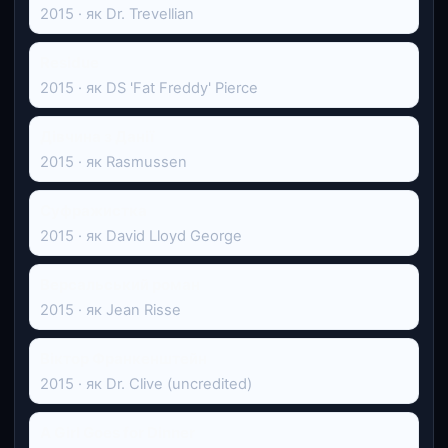
2015 · як Dr. Trevellian
Residue
2015 · як DS 'Fat Freddy' Pierce
Дівчина з Данії
2015 · як Rasmussen
Суфражистка
2015 · як David Lloyd George
Версальський роман
2015 · як Jean Risse
Віктор Франкенштейн
2015 · як Dr. Clive (uncredited)
A Girl Goes for Dinner