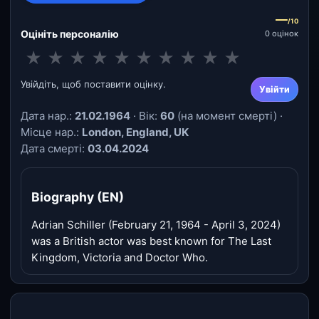
—
/10
Оцініть персоналію
0 оцінок
★
★
★
★
★
★
★
★
★
★
Увійдіть, щоб поставити оцінку.
Увійти
Дата нар.:
21.02.1964
· Вік:
60
(на момент смерті) ·
Місце нар.:
London, England, UK
Дата смерті:
03.04.2024
Biography (EN)
Adrian Schiller (February 21, 1964 - April 3, 2024)
was a British actor was best known for The Last
Kingdom, Victoria and Doctor Who.