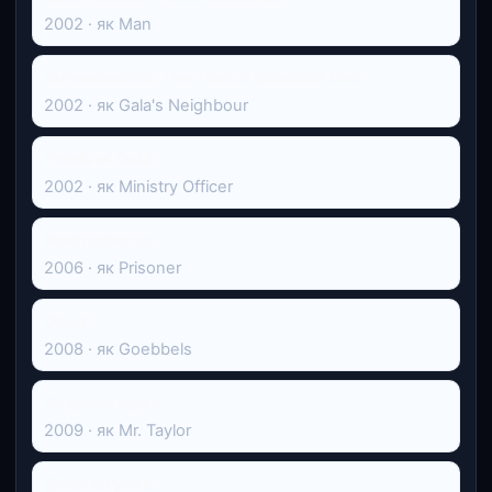
2002 · як Man
Surrealissimo: The Trial of Salvador Dali
2002 · як Gala's Neighbour
Fields of Gold
2002 · як Ministry Officer
Nostradamus
2006 · як Prisoner
Good
2008 · як Goebbels
Яскрава зірка
2009 · як Mr. Taylor
Дика штучка