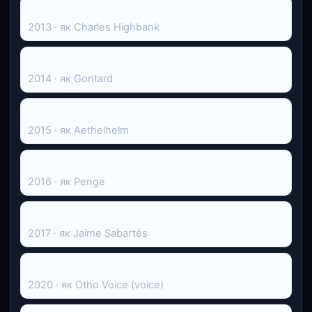
Індевор
2013 · як Charles Highbank
Мушкетери
2014 · як Gontard
Останнє королівство
2015 · як Aethelhelm
Вікторія
2016 · як Penge
Геній
2017 · як Jaime Sabartés
Виховані вовками
2020 · як Otho Voice (voice)