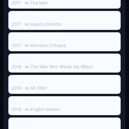
2017 · як The Man
Ліки від щастя
2017 · як Deputy Director
Красуня і Чудовисько
2017 · як Monsieur D'Arque
Попіл в снігу
2018 · як The Man Who Winds His Watch
Гонка століття
2018 · як Mr. Elliot
Толкін
2019 · як English Master
Цензорка