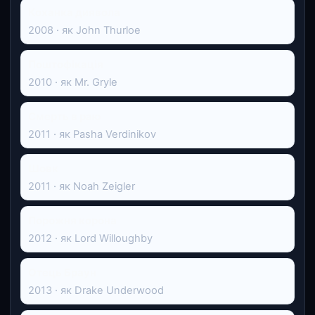
Коханка диявола
2008 · як John Thurloe
Поштофікація
2010 · як Mr. Gryle
Смерть в раю
2011 · як Pasha Verdinikov
Шовк
2011 · як Noah Zeigler
Порожня корона
2012 · як Lord Willoughby
Отець Браун
2013 · як Drake Underwood