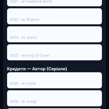
2021 · як Frederick North
The Merchant of Venice
2022 · як Shylock
Jester
2024 · як Jester
Руда Соня
2025 · як King Of Turan
Кредити — Актор (Серіали)
Доктор Хто
2005 · як Uncle
Айтішники
2006 · як Judge