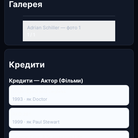
Галерея
Adrian Schiller — фото 1
1 / 1
Кредити
Кредити — Актор (Фільми)
Wide-Eyed and Legless
1993 · як Doctor
RKO 281
1999 · як Paul Stewart
George Eliot: A Scandalous Life