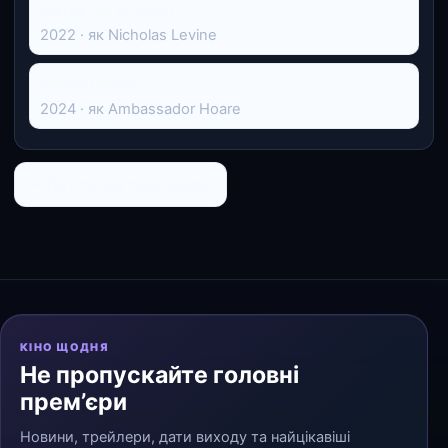
Детектив із Челсі
2022 · як Nicholas Levine
Новий образ
2024 · як Ambassador Hoare
← До списку персоналій
КІНО ЩОДНЯ
Не пропускайте головні
прем’єри
Новини, трейлери, дати виходу та найцікавіші