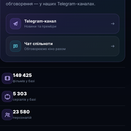
обговорення — у наших Telegram-каналах.
Telegram-канал
Новини та прем’єри
Чат спільноти
Обговорюємо кіно разом
149 425
фільмів у базі
5 303
серіалів у базі
23 580
персоналій