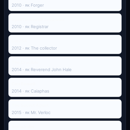
2010 · як Forger
Брайтонський льодяник
2010 · як Registrar
Lot254
2012 · як The collector
The Crucible
2014 · як Reverend John Hale
Син Божий
2014 · як Caiaphas
The Secret Agent
2015 · як Mr. Verloc
Remainder