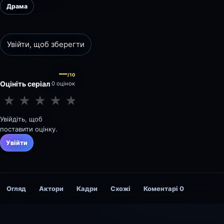
Драма
Увійти, щоб зберегти
—
/10
Оцініть серіал
0 оцінок
★
★
★
★
★
★
★
★
★
★
Увійдіть, щоб
поставити оцінку.
Увійти
Огляд
Актори
Кадри
Схожі
Коментарі
0