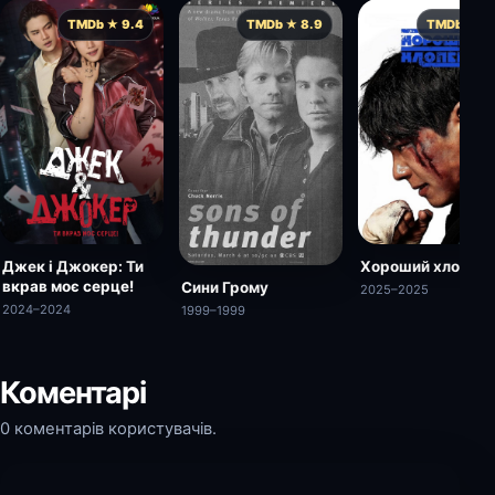
TMDb ★ 9.4
TMDb ★ 8.9
TMDb ★ 8.
Джек і Джокер: Ти
Хороший хлопец
вкрав моє серце!
Сини Грому
2025–2025
2024–2024
1999–1999
Коментарі
0 коментарів користувачів.