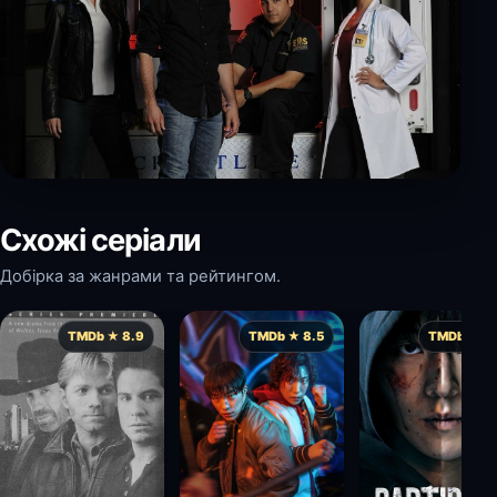
Схожі серіали
Добірка за жанрами та рейтингом.
TMDb ★ 8.9
TMDb ★ 8.5
TMDb ★ 8.