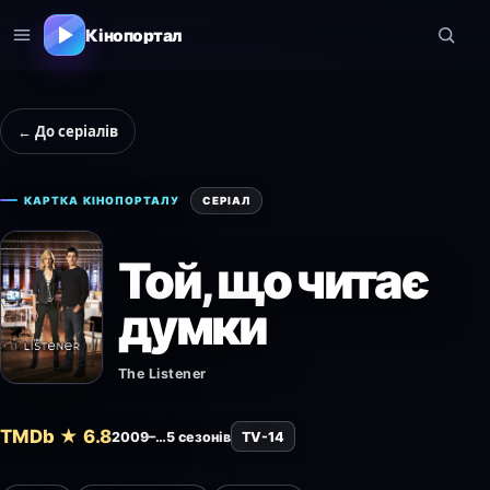
Кінопортал
← До серіалів
КАРТКА КІНОПОРТАЛУ
СЕРІАЛ
Той, що читає
думки
The Listener
TMDb ★ 6.8
2009–…
5 сезонів
TV-14