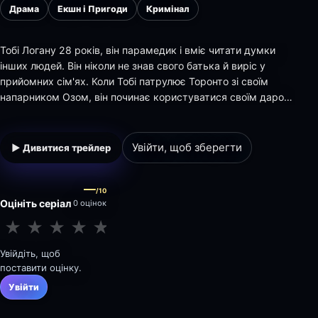
Драма
Екшн і Пригоди
Кримінал
Тобі Логану 28 років, він парамедик і вміє читати думки
інших людей. Він ніколи не знав свого батька й виріс у
прийомних сім'ях. Коли Тобі патрулює Торонто зі своїм
напарником Озом, він починає користуватися своїм даром,
допомагати людям у важких ситуаціях і розкривати
злочини. За допомогою детектива Чарлі Маркс і своєї
подруги лікаря Олівії Фосетт, з якою в…
Увійти, щоб зберегти
▶ Дивитися трейлер
—
/10
Оцініть серіал
0 оцінок
★
★
★
★
★
★
★
★
★
★
Увійдіть, щоб
поставити оцінку.
Увійти