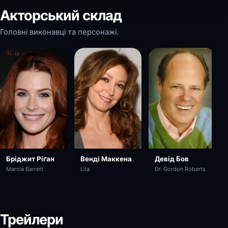
Акторський склад
Головні виконавці та персонажі.
Венді Маккена
Девід Бов
Бріджит Ріґан
Lila
Dr. Gordon Roberts
Marcia Barrett
Трейлери