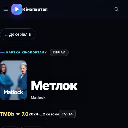
Кінопортал
← До серіалів
КАРТКА КІНОПОРТАЛУ
СЕРІАЛ
Метлок
Matlock
TMDb ★ 7.0
2024–…
2 сезони
TV-14