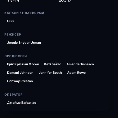
TV-14
20.717
КАНАЛИ / ПЛАТФОРМИ
CBS
РЕЖИСЕР
Jennie Snyder Urman
ПРОДЮСЕРИ
Ерік Крістіан Олсен
Кеті Бейтс
Amanda Tudesco
Damani Johnson
Jennifer Booth
Adam Rowe
Conway Preston
ОПЕРАТОР
Джеймс Баґдонас