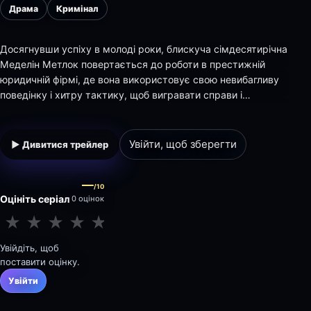
Драма
Кримінал
Досягнувши успіху в молоді роки, блискуча сімдесятирічна
Меделін Метлок повертається до роботи в престижній
юридичній фірмі, де вона використовує свою невибагливу
поведінку і хитру тактику, щоб вигравати справи і
викривати корупцію зсередини. Натхненний однойменним
класичним телесеріалом.
Увійти, щоб зберегти
▶ Дивитися трейлер
—
/10
Оцініть серіал
0 оцінок
★
★
★
★
★
★
★
★
★
★
Увійдіть, щоб
поставити оцінку.
Увійти