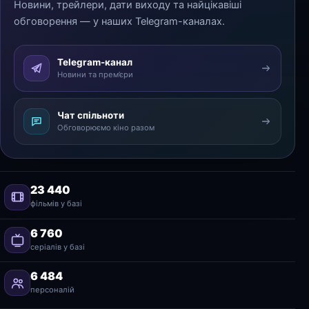
Новини, трейлери, дати виходу та найцікавіші
обговорення — у наших Telegram-каналах.
Telegram-канал
Новини та прем’єри
Чат спільноти
Обговорюємо кіно разом
23 440
фільмів у базі
6 760
серіалів у базі
6 484
персоналій