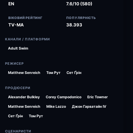
EN
7.6/10 (580)
ВІКОВИЙ РЕЙТИНГ
ПОПУЛЯРНІСТЬ
TV-MA
38.393
КАНАЛИ / ПЛАТФОРМИ
Adult Swim
РЕЖИСЕР
Matthew Senreich
Том Рут
Сет Ґрін
ПРОДЮСЕРИ
Alexander Bulkley
Corey Campodonico
Eric Towner
Matthew Senreich
Mike Lazzo
Джон Гарватайн IV
Сет Ґрін
Том Рут
СЦЕНАРИСТИ