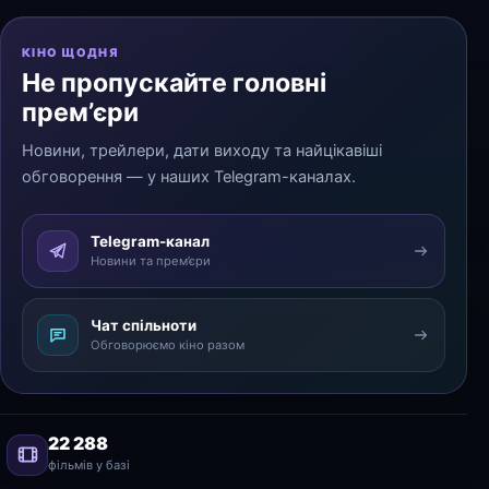
КІНО ЩОДНЯ
Не пропускайте головні
прем’єри
Новини, трейлери, дати виходу та найцікавіші
обговорення — у наших Telegram-каналах.
Telegram-канал
Новини та прем’єри
Чат спільноти
Обговорюємо кіно разом
22 288
фільмів у базі