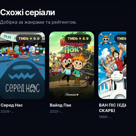
Схожі серіали
Добірка за жанрами та рейтингом.
TMDb ★ 9.0
TMDb ★ 8.9
TMDb ★ 8.
ВАН ПІС (ЄДИНИ
Серед Нас
Вайлд Пак
СКАРБ)
2026–…
2025–…
1999–…