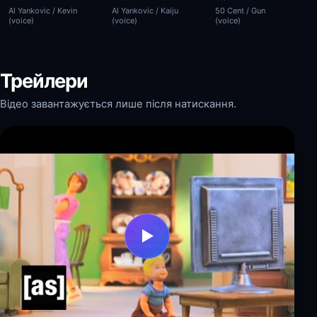
Al Yankovic / Kevin
Al Yankovic / Kaiju
50 Cent / Gun
(voice)
(voice)
(voice)
Трейлери
Відео завантажується лише після натискання.
▶