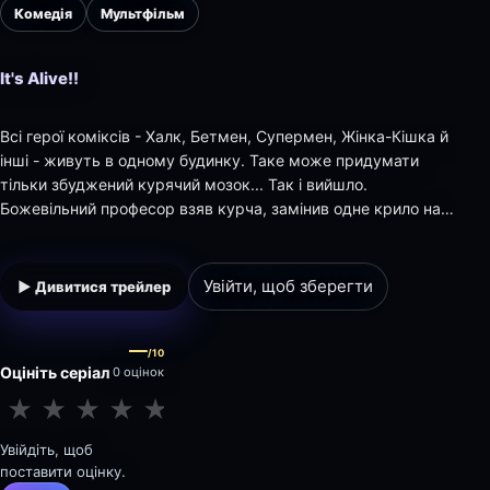
Комедія
Мультфільм
It's Alive!!
Всі герої коміксів - Халк, Бетмен, Супермен, Жінка-Кішка й
інші - живуть в одному будинку. Таке може придумати
тільки збуджений курячий мозок... Так і вийшло.
Божевільний професор взяв курча, замінив одне крило на
сталеве, припаяв механічну ногу й вставив лазерне око.
Одержаного кіборга посадив перед сотнею телеекранів...
Мозок Робокурча рвет на частини! Ну,…
Увійти, щоб зберегти
▶ Дивитися трейлер
—
/10
Оцініть серіал
0 оцінок
★
★
★
★
★
★
★
★
★
★
Увійдіть, щоб
поставити оцінку.