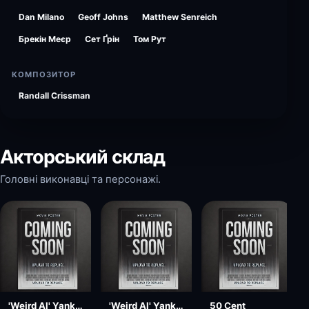
Dan Milano
Geoff Johns
Matthew Senreich
Брекін Меєр
Сет Ґрін
Том Рут
КОМПОЗИТОР
Randall Crissman
Акторський склад
Головні виконавці та персонажі.
'Weird Al' Yankovic
'Weird Al' Yankovic
50 Cent