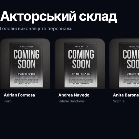
Акторський склад
Головні виконавці та персонажі.
Adrian Formosa
Andrea Navedo
Anita Barone
Herb
Valerie Sandoval
Sophie