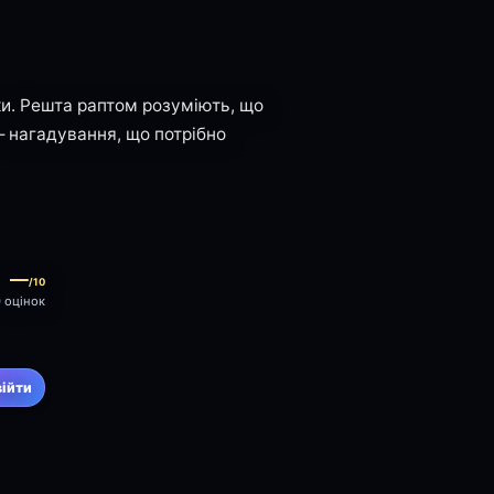
ки. Решта раптом розуміють, що
 нагадування, що потрібно
—
/10
0 оцінок
війти