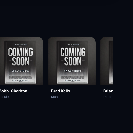
Bobbi Charlton
Brad Kelly
Brian Markinso
Jackie
Man
Detective Craig Sa