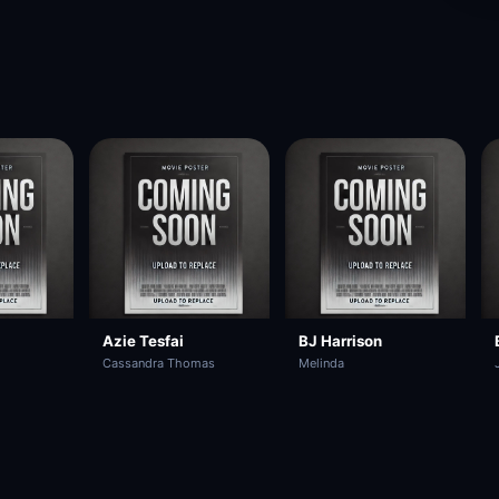
Azie Tesfai
BJ Harrison
Cassandra Thomas
Melinda