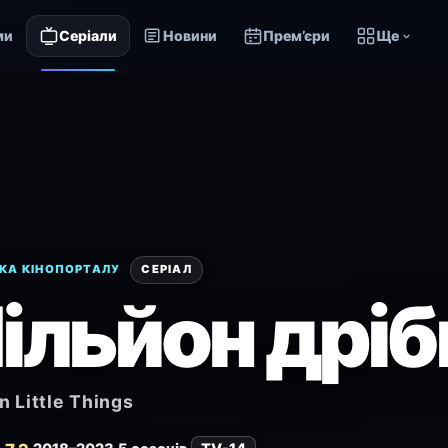
ми
Серіали
Новини
Прем’єри
Ще
КА КІНОПОРТАЛУ
СЕРІАЛ
ільйон дрі
on Little Things