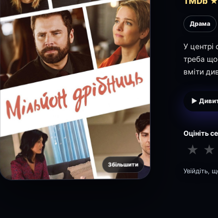
TMDb ★ 
Драма
У центрі
треба що
вміти див
▶ Дивит
Оцініть с
★
★
Збільшити
Увійдіть, 