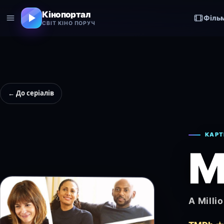
Кінопортал
Філь
СВІТ КІНО ПОРУЧ
← До серіалів
КАРТ
М
A Milli