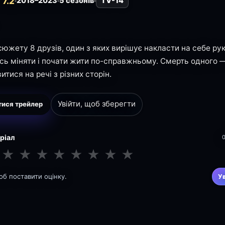
7.2
2018–2023
5 сезонів
TV-14
 сюжету 8 друзів, один з яких вирішує накласти на себе ру
сь міняти і почати жити по-справжньому. Смерть одного —
итися на речі з різних сторін.
Увійти, щоб зберегти
ися трейлер
еріал
★
★
★
★
★
★
★
★
щоб поставити оцінку.
У