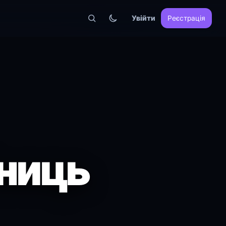
Увійти
Реєстрація
бниць