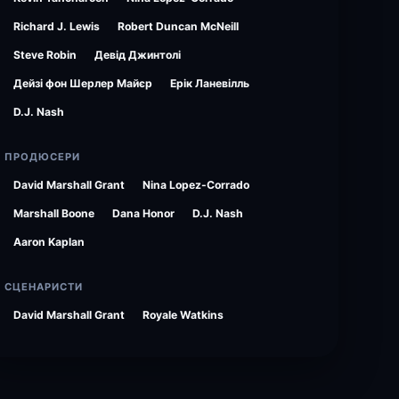
Richard J. Lewis
Robert Duncan McNeill
Steve Robin
Девід Джинтолі
Дейзі фон Шерлер Майєр
Ерік Ланевілль
D.J. Nash
ПРОДЮСЕРИ
David Marshall Grant
Nina Lopez-Corrado
Marshall Boone
Dana Honor
D.J. Nash
Aaron Kaplan
СЦЕНАРИСТИ
David Marshall Grant
Royale Watkins