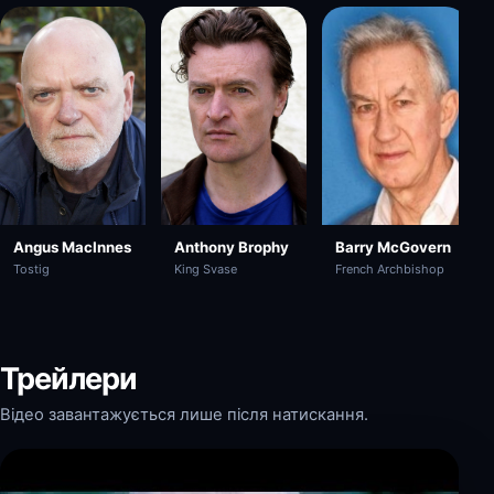
Angus MacInnes
Anthony Brophy
Barry McGovern
Tostig
King Svase
French Archbishop
Трейлери
Відео завантажується лише після натискання.