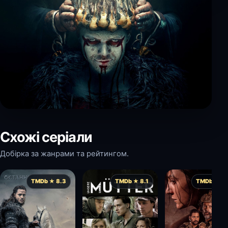
Схожі серіали
Добірка за жанрами та рейтингом.
TMDb ★ 8.3
TMDb ★ 8.1
TMDb ★ 8.