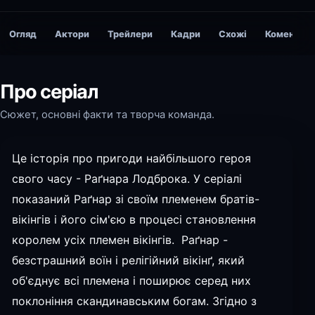
Огляд
Актори
Трейлери
Кадри
Схожі
Коментарі
Про серіал
Сюжет, основні факти та творча команда.
Це історія про пригоди найбільшого героя
свого часу - Раґнара Лодброка. У серіалі
показаний Раґнар зі своїм племенем братів-
вікінгів і його сім'єю в процесі становлення
королем усіх племен вікінгів. Раґнар -
безстрашний воїн і релігійний вікінґ, який
об'єднує всі племена і поширює серед них
поклоніння скандинавським богам. Згідно з