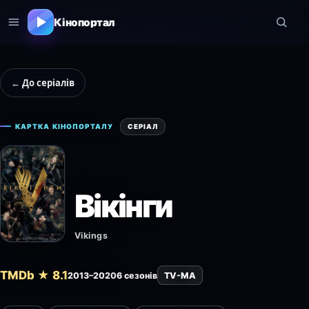
Кінопортал
← До серіалів
КАРТКА КІНОПОРТАЛУ
СЕРІАЛ
Вікінги
Vikings
TMDb ★ 8.1
2013–2020
6 сезонів
TV-MA