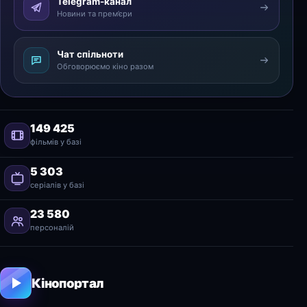
Telegram-канал
Новини та прем’єри
Чат спільноти
Обговорюємо кіно разом
149 425
фільмів у базі
5 303
серіалів у базі
23 580
персоналій
Кінопортал