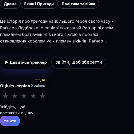
Драма
Екшн і Пригоди
Політика та війна
Це історія про пригоди найбільшого героя свого часу -
Раґнара Лодброка. У серіалі показаний Раґнар зі своїм
племенем братів-вікінгів і його сім'єю в процесі
становлення королем усіх племен вікінгів. Раґнар -
безстрашний воїн і релігійний вікінґ, який об'єднує всі
племена і поширює серед них поклоніння скандинавським
богам. Згідно з легендою, він - прямий нащ…
Увійти, щоб зберегти
▶ Дивитися трейлер
—
/10
Оцініть серіал
0 оцінок
★
★
★
★
★
★
★
★
★
★
Увійдіть, щоб
поставити оцінку.
Увійти