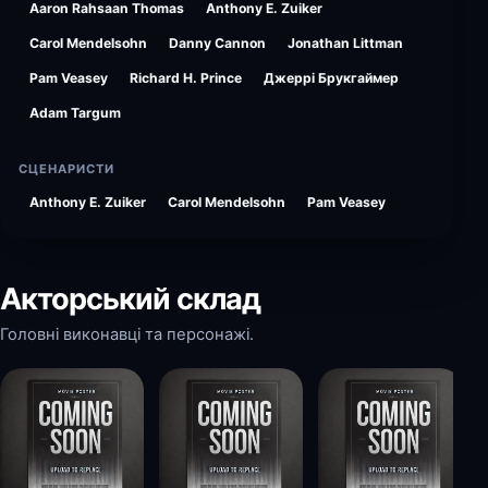
Aaron Rahsaan Thomas
Anthony E. Zuiker
Carol Mendelsohn
Danny Cannon
Jonathan Littman
Pam Veasey
Richard H. Prince
Джеррі Брукгаймер
Adam Targum
СЦЕНАРИСТИ
Anthony E. Zuiker
Carol Mendelsohn
Pam Veasey
Акторський склад
Головні виконавці та персонажі.