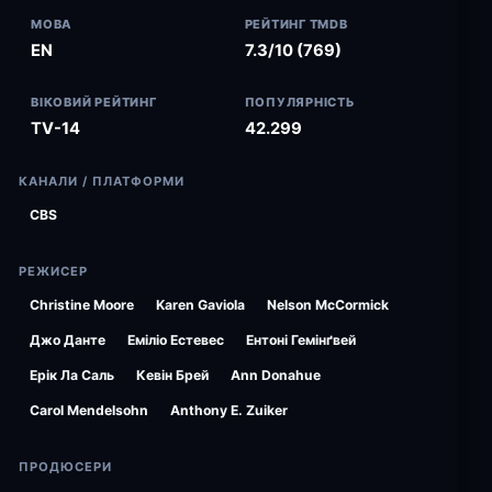
МОВА
РЕЙТИНГ TMDB
EN
7.3/10 (769)
ВІКОВИЙ РЕЙТИНГ
ПОПУЛЯРНІСТЬ
TV-14
42.299
КАНАЛИ / ПЛАТФОРМИ
CBS
РЕЖИСЕР
Christine Moore
Karen Gaviola
Nelson McCormick
Джо Данте
Еміліо Естевес
Ентоні Гемінґвей
Ерік Ла Саль
Кевін Брей
Ann Donahue
Carol Mendelsohn
Anthony E. Zuiker
ПРОДЮСЕРИ