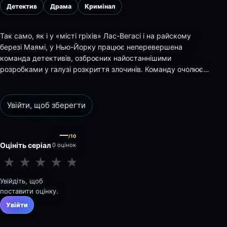
Детектив
Драма
Кримінал
Так само, як і у «місті гріхів» Лас-Вегасі і на райскому
березі Маямі, у Нью-Йорку працює неперевершена
команда детективів, озброєних найостаннішими
розробками у галузі розкриття злочинів. Команду очолює
детектив Мак Тейлор, відданий своїй справі спеціаліст,
який впевнений, що в злочинах все пов'язано і, якщо
потягнути за ледве видиму нитку, можна розплутати…
Увійти, щоб зберегти
—
/10
Оцініть серіал
0 оцінок
★
★
★
★
★
★
★
★
★
★
Увійдіть, щоб
поставити оцінку.
Увійти