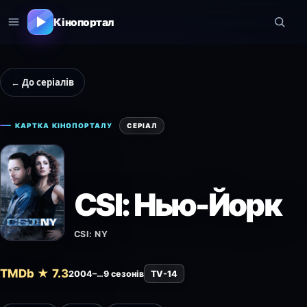
Кінопортал
← До серіалів
КАРТКА КІНОПОРТАЛУ
СЕРІАЛ
CSI: Нью-Йорк
CSI: NY
TMDb ★ 7.3
2004–…
9 сезонів
TV-14