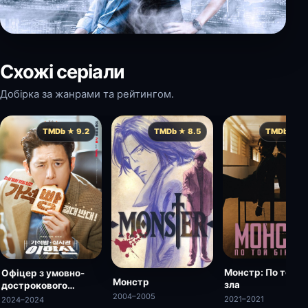
Схожі серіали
Добірка за жанрами та рейтингом.
TMDb ★ 9.2
TMDb ★ 8.5
TMDb ★ 8.
Монстр: По той бі
Офіцер з умовно-
Монстр
зла
дострокового
2004–2005
звільнення
2021–2021
2024–2024