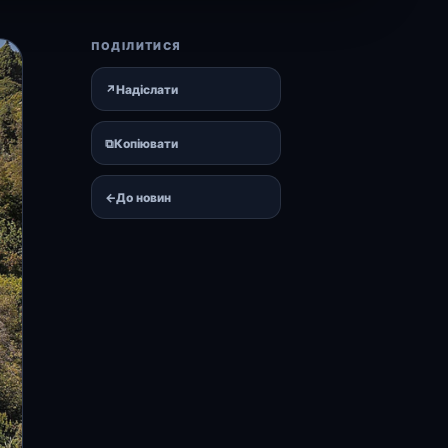
ПОДІЛИТИСЯ
↗
Надіслати
⧉
Копіювати
←
До новин