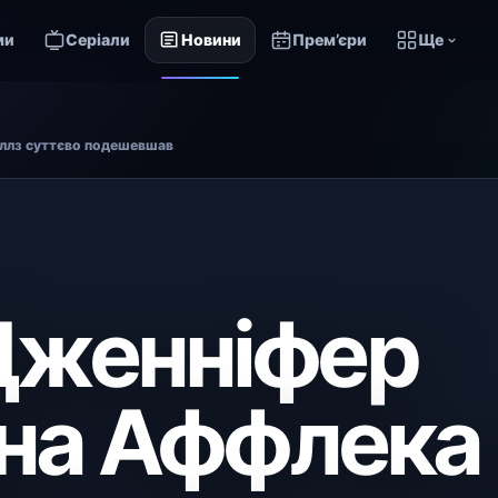
ми
Серіали
Новини
Прем’єри
Ще
іллз суттєво подешевшав
Дженніфер
ена Аффлека 