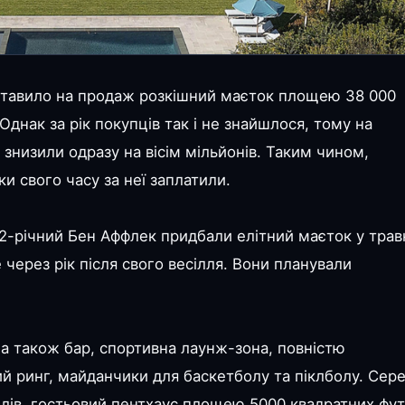
ставило на продаж розкішний маєток площею 38 000
 Однак за рік покупців так і не знайшлося, тому на
 знизили одразу на вісім мільйонів. Таким чином,
и свого часу за неї заплатили.
2-річний Бен Аффлек придбали елітний маєток у трав
через рік після свого весілля. Вони планували
, а також бар, спортивна лаунж-зона, повністю
й ринг, майданчики для баскетболу та піклболу. Сер
лів, гостьовий пентхаус площею 5000 квадратних фут