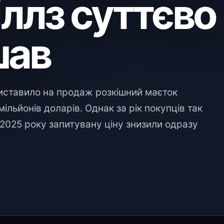
іллз суттєво
шав
иставило на продаж розкішний маєток
ільйонів доларів. Однак за рік покупців так
 2025 року запитувану ціну знизили одразу