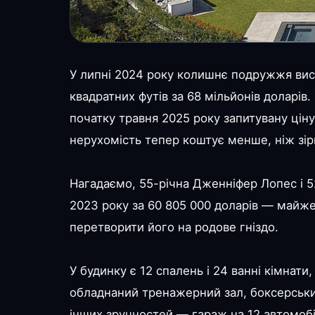
У липні 2024 року колишнє подружжя ви
квадратних футів за 68 мільйонів доларів.
початку травня 2025 року запитувану ціну
нерухомість тепер коштує менше, ніж зірк
Нагадаємо, 55-річна Дженніфер Лопес і 5
2023 року за 60 805 000 доларів — майже 
перетворити його на родове гніздо.
У будинку є 12 спалень і 24 ванні кімнати
обладнаний тренажерний зал, боксерськи
інших зручностей — гараж на 12 автомобі