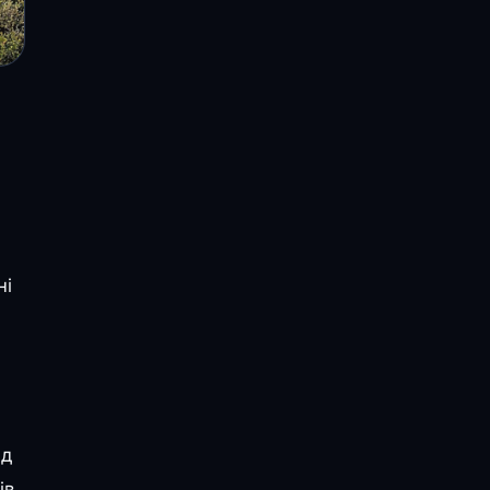
ні
ед
ів,