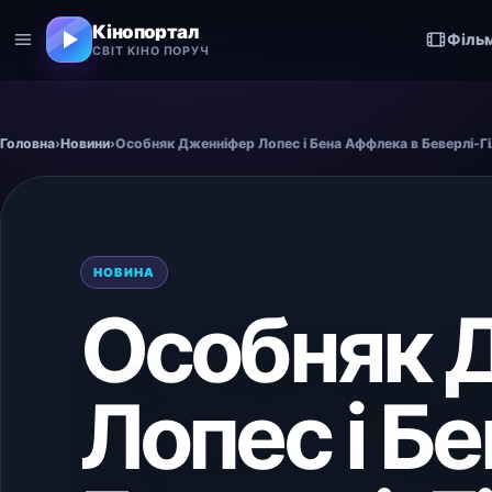
Кінопортал
Філь
СВІТ КІНО ПОРУЧ
Головна
›
Новини
›
Особняк Дженніфер Лопес і Бена Аффлека в Беверлі-Г
НОВИНА
Особняк 
Лопес і Б