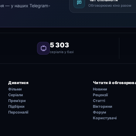
ня — у наших Telegram-
Обговорюємо кіно разом
5 303
серіалів у базі
Дивитися
Читати й обговорюв
Фільми
Новини
Серіали
Рецензії
Прем’єри
Статті
Підбірки
Вікторини
Персоналії
Форум
Користувачі