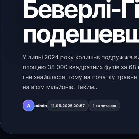
Беверлі-Г
подешев
У липні 2024 року колишнє подружжя в
площею 38 000 квадратних футів за 68 м
і не знайшлося, тому на початку травня
на вісім мільйонів. Таким…
A
admin
11.05.2025 20:57
1 хв читання