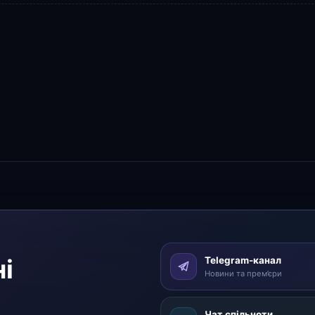
і
Telegram-канал
Новини та прем’єри
Чат спільноти