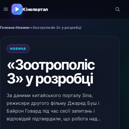
Кінопортал
Головна
›
Новини
›
«Зоотрополіс 3» у розробці
НОВИНА
«Зоотрополіс
3» у розробці
За даними китайського порталу Sina,
режисери другого фільму Джаред Буш і
Байрон Говард під час сесії запитань і
відповідей підтвердили, що робота над
третьою частиною вже розпочалася. Наразі