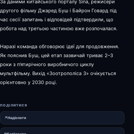
За даними китайського порталу Sina, режисери
другого фільму Джаред Буш і Байрон Говард під
час сесії запитань і відповідей підтвердили, що
робота над третьою частиною вже розпочалася.
Наразі команда обговорює ідеї для продовження.
Як пояснив Буш, цей етап зазвичай триває 2–3
роки з п’ятирічного виробничого циклу
мультфільму. Вихід «Зоотрополіса 3» очікується
орієнтовно у 2030 році.
ПОДІЛИТИСЯ
↗
Надіслати
⧉
Копіювати