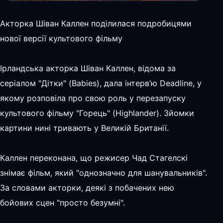
Акторка Шіван Каллен поділилася подробицями
нової версії культового фільму
Ірландська акторка Шіван Каллен, відома за
серіалом "Дітки" (Babies), дала інтерв’ю Deadline, у
якому розповіла про свою роль у перезапуску
культового фільму "Горець" (Highlander). Зйомки
картини нині тривають у Великій Британії.
Каллен переконана, що режисер Чад Стагелскі
знімає фільм, який "однозначно для шанувальників".
За словами акторки, деякі з побачених нею
бойових сцен "просто безумні".