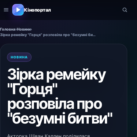
Кінопортал
Головна
›
Новини
›
Зірка ремейку "Горця" розповіла про "безумні битви"
НОВИНА
Зірка ремейку
"Горця"
розповіла про
"безумні битви"
Акторка Шіван Каллен поділилася