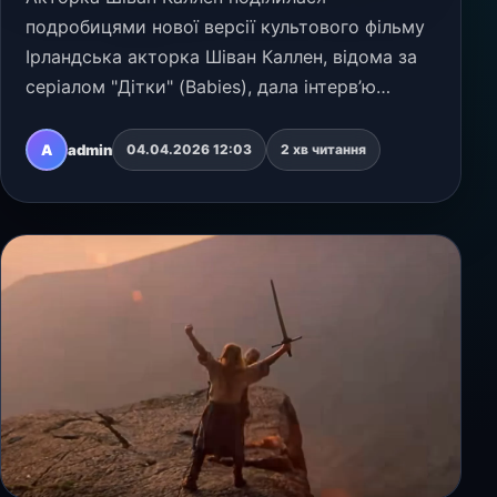
подробицями нової версії культового фільму
Ірландська акторка Шіван Каллен, відома за
серіалом "Дітки" (Babies), дала інтерв’ю
Deadline, у якому розповіла про свою роль у
перезапуску культового фільму "Горець"
A
admin
04.04.2026 12:03
2 хв читання
(Highlander). Зйом…