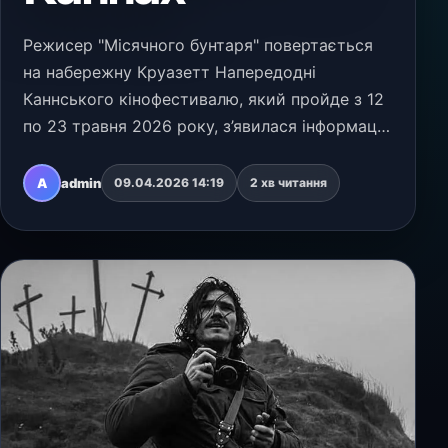
Режисер "Місячного бунтаря" повертається
на набережну Круазетт Напередодні
Каннського кінофестивалю, який пройде з 12
по 23 травня 2026 року, з’явилася інформація
про те, що Зак Снайдер покаже в Каннах свій
новий фільм "Остання фотографія" (The Last
A
admin
09.04.2026 14:19
2 хв читання
Photograph…