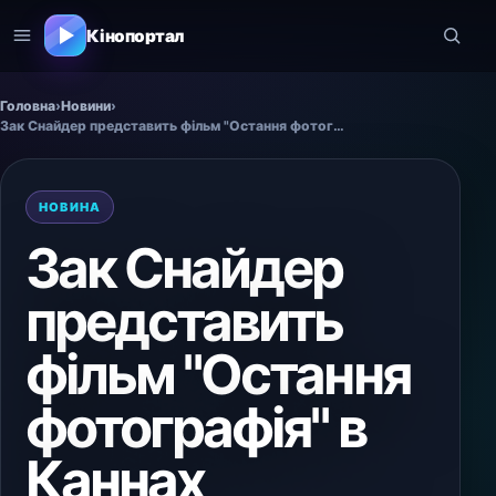
Кінопортал
Головна
›
Новини
›
Зак Снайдер представить фільм "Остання фотографія" в Каннах
НОВИНА
Зак Снайдер
представить
фільм "Остання
фотографія" в
Каннах