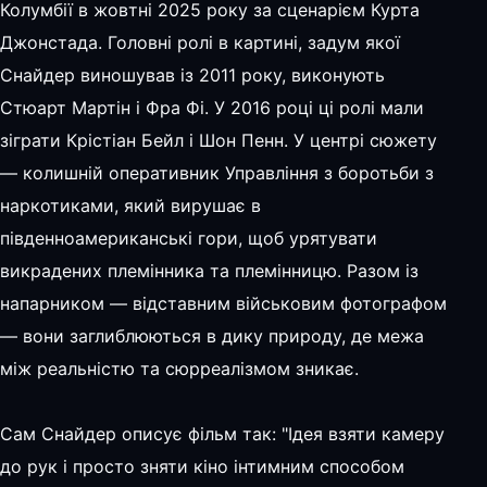
Колумбії в жовтні 2025 року за сценарієм Курта
Джонстада. Головні ролі в картині, задум якої
Снайдер виношував із 2011 року, виконують
Стюарт Мартін і Фра Фі. У 2016 році ці ролі мали
зіграти Крістіан Бейл і Шон Пенн. У центрі сюжету
— колишній оперативник Управління з боротьби з
наркотиками, який вирушає в
південноамериканські гори, щоб урятувати
викрадених племінника та племінницю. Разом із
напарником — відставним військовим фотографом
— вони заглиблюються в дику природу, де межа
між реальністю та сюрреалізмом зникає.
Сам Снайдер описує фільм так: "Ідея взяти камеру
до рук і просто зняти кіно інтимним способом