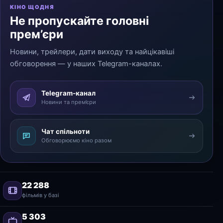
КІНО ЩОДНЯ
Не пропускайте головні
прем’єри
Новини, трейлери, дати виходу та найцікавіші
обговорення — у наших Telegram-каналах.
Telegram-канал
Новини та прем’єри
Чат спільноти
Обговорюємо кіно разом
22 288
фільмів у базі
5 303