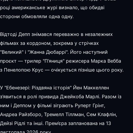
році американське журі визнало, що обидві
сторони обмовляли одна одну.
Відтоді Депп знімався переважно в незалежних
фільмах за кордоном, зокрема у стрічках
"Великий" і "Жанна Дюбаррі". Його наступний
проєкт — трилер "П’яниця" режисера Марка Вебба
з Пенелопою Крус — очікується пізніше цього року.
У "Ебенезері: Різдвяна історія" Йен Маккеллен
з’явиться в ролі привида Джейкоба Марлі. Разом із
ним і Деппом у фільмі зіграють Руперт Грінт,
Андреа Райзборо, Тремелл Тіллман, Сем Клафлін,
Дейзі Рідлі та інші. Прем’єра запланована на 13
листопада 2026 року.