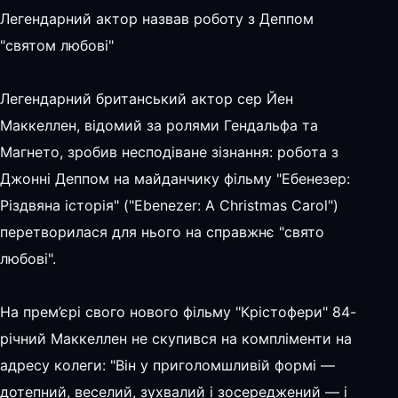
Легендарний актор назвав роботу з Деппом
"святом любові"
Легендарний британський актор сер Йен
Маккеллен, відомий за ролями Гендальфа та
Магнето, зробив несподіване зізнання: робота з
Джонні Деппом на майданчику фільму "Ебенезер:
Різдвяна історія" ("Ebenezer: A Christmas Carol")
перетворилася для нього на справжнє "свято
любові".
На прем’єрі свого нового фільму "Крістофери" 84-
річний Маккеллен не скупився на компліменти на
адресу колеги: "Він у приголомшливій формі —
дотепний, веселий, зухвалий і зосереджений — і