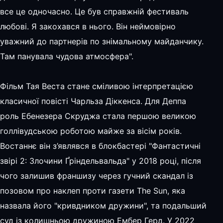
все це одночасно. Це був справжній фестиваль
любові. Я закохався в нього. Він неймовірно
уважний до партнерів по знімальному майданчику.
Там панувала чудова атмосфера".
Фільм Тая Веста стане сміливою інтерпретацією
класичної повісті Чарльза Діккенса. Для Деппа
роль Ебенезера Скруджа стала першою великою
голлівудською роботою майже за вісім років.
Востаннє він з’являвся в блокбастері "Фантастичні
звірі 2: Злочини Ґріндельвальда" у 2018 році, після
чого залишив франшизу через гучний скандал із
позовом про наклеп проти газети The Sun, яка
назвала його "кривдником дружини", та подальший
суд із колишньою дружиною Ембер Герд. У 2022