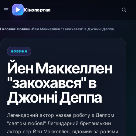
Кінопортал
Головна
›
Новини
›
Йен Маккеллен "закохався" в Джонні Деппа
НОВИНА
Йен Маккеллен
"закохався" в
Джонні Деппа
Легендарний актор назвав роботу з Деппом
"святом любові" Легендарний британський
актор сер Йен Маккеллен, відомий за ролями