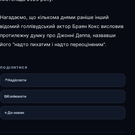
Нагадаємо, що кількома днями раніше інший
відомий голлівудський актор Браян Кокс висловив
протилежну думку про Джонні Деппа, назвавши
його "надто пихатим і надто переоціненим".
ПОДІЛИТИСЯ
↗
Надіслати
⧉
Копіювати
←
До новин