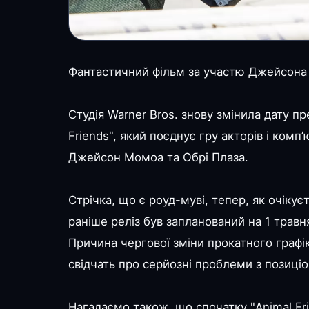
Фантастичний фільм за участю Джейсона 
Студія Warner Bros. знову змінила дату п
Friends", який поєднує гру акторів і ком
Джейсон Момоа та Обрі Плаза.
Стрічка, що є роуд-муві, тепер, як очікує
раніше реліз був запланований на 1 травн
Причина чергової зміни прокатного графі
свідчать про серйозні проблеми з позиці
Нагадаємо також, що спочатку "Animal Fri