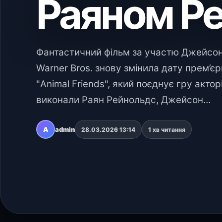
Раяном Р
Фантастичний фільм за участю Джейсон
Warner Bros. знову змінила дату прем’є
"Animal Friends", який поєднує гру актор
виконали Раян Рейнольдс, Джейсон…
A
admin
28.03.2026 13:14
1 хв читання