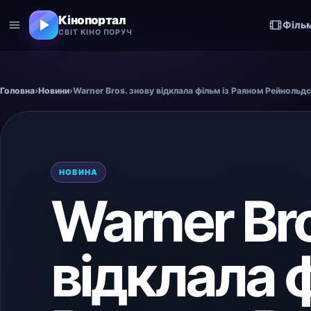
Кінопортал
Філь
СВІТ КІНО ПОРУЧ
Головна
›
Новини
›
Warner Bros. знову відклала фільм із Раяном Рейнольд
НОВИНА
Warner Bro
відклала ф