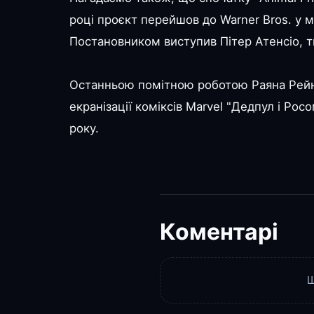
році проєкт перейшов до Warner Bros. у м
Постановником виступив Пітер Атенсіо, т
Останньою помітною роботою Раяна Рейнол
екранізації коміксів Marvel "Дедпул і Рос
року.
Коментарі
Щ