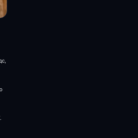
дс,
о
.