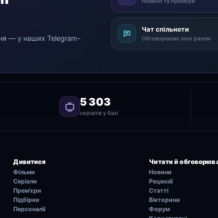
Новини та прем’єри
Чат спільноти
ня — у наших Telegram-
Обговорюємо кіно разом
5 303
серіалів у базі
Дивитися
Читати й обговорюв
Фільми
Новини
Серіали
Рецензії
Прем’єри
Статті
Підбірки
Вікторини
Персоналії
Форум