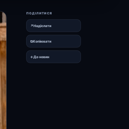
ПОДІЛИТИСЯ
↗
Надіслати
⧉
Копіювати
←
До новин