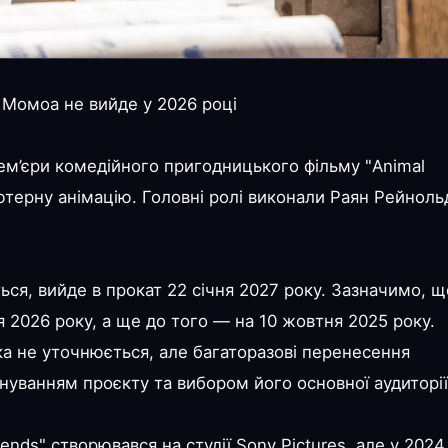
Момоа не вийде у 2026 році
рем’єри комедійного пригодницького фільму "Animal
п’ютерну анімацію. Головні ролі виконали Раян Рейноль
ться, вийде в прокат 22 січня 2027 року. Зазначимо, щ
я 2026 року, а ще до того — на 10 жовтня 2025 року.
ка не уточнюється, але багаторазові перенесення
онуванням проєкту та вибором його основної аудиторії
ends" створювався на студії Sony Pictures, але у 2024