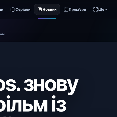
ми
Серіали
Новини
Прем’єри
Ще
сом
s. знову
ільм із