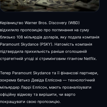
Керівництво Warner Bros. Discovery (WBD)
відхилило пропозицію про поглинання на суму
близько 108 мільярдів доларів, яку подала компанія
Paramount Skydance (PSKY). Натомість компанія
підтвердила прихильність раніше оголошеній
стратегічній угоді зі стримінговим гігантом Netflix.
Тепер Paramount Skydance та її фінансові партнери,
зокрема батько Девіда Еллісона — технологічний
мільярдер Ларрі Еллісон, мають проаналізувати
офіційну відмову та вирішити, чи варто
покращувати свою пропозицію.