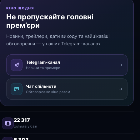
КІНО ЩОДНЯ
Не пропускайте головні
прем’єри
Новини, трейлери, дати виходу та найцікавіші
обговорення — у наших Telegram-каналах.
Telegram-канал
Новини та прем’єри
Чат спільноти
Обговорюємо кіно разом
22 317
фільмів у базі
5 303