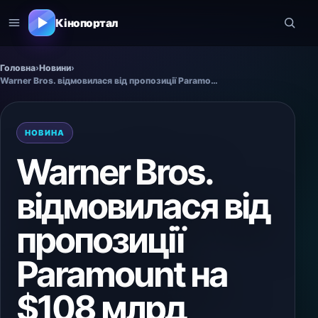
Кінопортал
Головна
›
Новини
›
Warner Bros. відмовилася від пропозиції Paramount на $108 млрд
НОВИНА
Warner Bros.
відмовилася від
пропозиції
Paramount на
$108 млрд