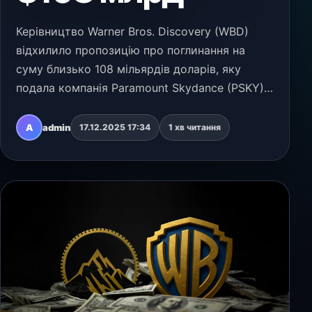
Керівництво Warner Bros. Discovery (WBD)
відхилило пропозицію про поглинання на
суму близько 108 мільярдів доларів, яку
подала компанія Paramount Skydance (PSKY).
Натомість компанія підтвердила
прихильність раніше оголошеній стратегічній
A
admin
17.12.2025 17:34
1 хв читання
угоді зі стримінговим…