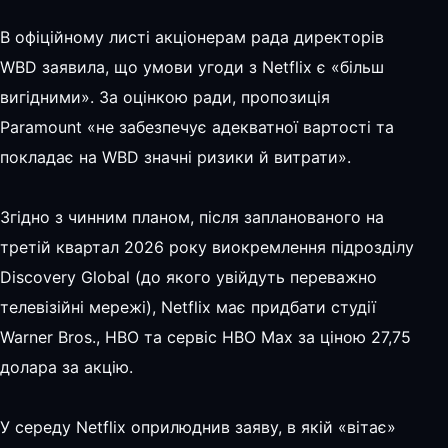
В офіційному листі акціонерам рада директорів
WBD заявила, що умови угоди з Netflix є «більш
вигідними». За оцінкою ради, пропозиція
Paramount «не забезпечує адекватної вартості та
покладає на WBD значні ризики й витрати».
Згідно з чинним планом, після запланованого на
третій квартал 2026 року виокремлення підрозділу
Discovery Global (до якого увійдуть переважно
телевізійні мережі), Netflix має придбати студії
Warner Bros., HBO та сервіс HBO Max за ціною 27,75
долара за акцію.
У середу Netflix оприлюднив заяву, в якій «вітає»