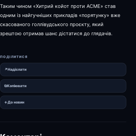
Таким чином «Хитрий койот проти ACME» став
одним із найгучніших прикладів «порятунку» вже
скасованого голлівудського проєкту, який
зрештою отримав шанс дістатися до глядачів.
ПОДІЛИТИСЯ
↗
Надіслати
⧉
Копіювати
←
До новин