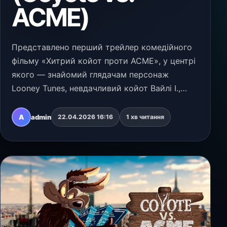
ACME)
Представлено перший трейлер комедійного
фільму «Хитрий койот проти ACME», у центрі
якого — знайомий глядачам персонаж
Looney Tunes, невдачливий койот Вайлі І.,
який вирішує подати до суду на корпорацію
ACME через постійно несправні пристрої. У
A
admin
22.04.2026 16:16
1 хв читання
стрічці зіграли…