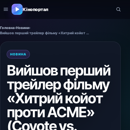
Кінопортал
Головна
›
Новини
›
Вийшов перший трейлер фільму «Хитрий койот проти ACME» (Coyote vs. ACME)
НОВИНА
Вийшов перший
трейлер фільму
«Хитрий койот
проти ACME»
(Coyote vs.