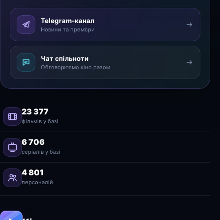
Telegram-канал
Новини та прем’єри
Чат спільноти
Обговорюємо кіно разом
23 377
фільмів у базі
6 706
серіалів у базі
4 801
персоналій