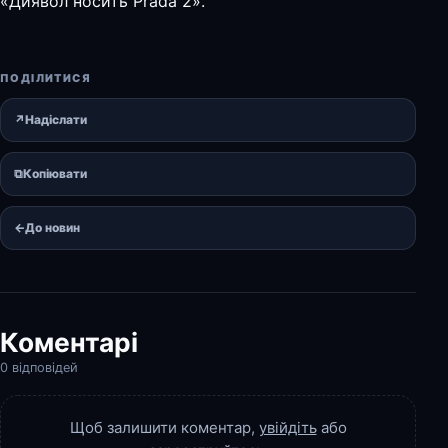
«Диявол носить Prada 2».
ПОДІЛИТИСЯ
↗
Надіслати
⧉
Копіювати
←
До новин
Коментарі
0 відповідей
Щоб залишити коментар,
увійдіть
або