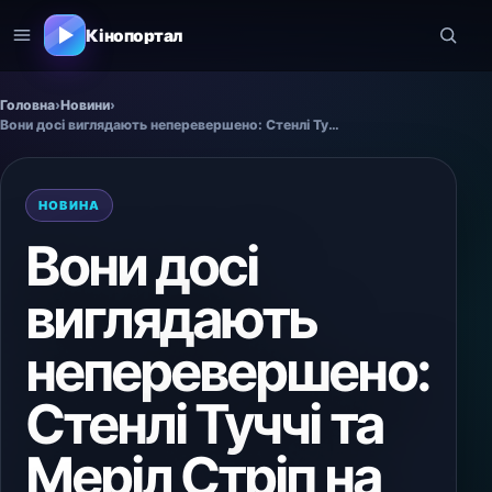
Кінопортал
Головна
›
Новини
›
Вони досі виглядають неперевершено: Стенлі Туччі та Меріл Стріп на зйомках фільму «Диявол носить Prada 2».
НОВИНА
Вони досі
виглядають
неперевершено:
Стенлі Туччі та
Меріл Стріп на