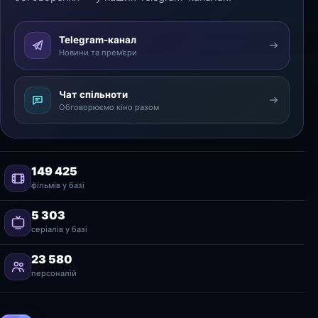
Telegram-канал
Новини та прем’єри
Чат спільноти
Обговорюємо кіно разом
149 425
фільмів у базі
5 303
серіалів у базі
23 580
персоналій