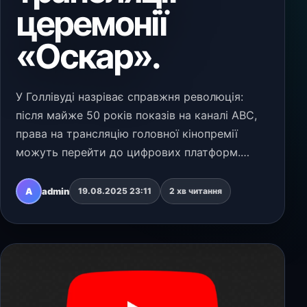
церемонії
«Оскар».
У Голлівуді назріває справжня революція:
після майже 50 років показів на каналі ABC,
права на трансляцію головної кінопремії
можуть перейти до цифрових платформ.
Поки традиційні телеканали NBC та CBS
лише розглядають можливість придбати
A
admin
19.08.2025 23:11
2 хв читання
права, головну інтригу…