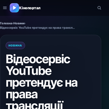
Кінопортал
Головна
›
Новини
›
Відеосервіс YouTube претендує на права трансляції церемонії «Оскар».
НОВИНА
Відеосервіс
YouTube
претендує на
права
трансляції