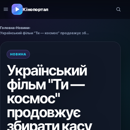
Кінопортал
Головна
›
Новини
›
Український фільм "Ти — космос" продовжує збирати касу
НОВИНА
Український
фільм "Ти —
космос"
продовжує
збирати касу