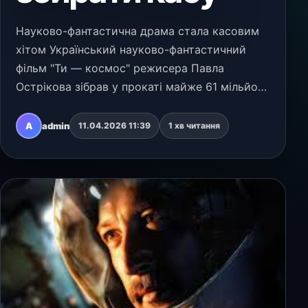
Науково-фантастична драма стала касовим
хітом Український науково-фантастичний
фільм "Ти — космос" режисера Павла
Острікова зібрав у прокаті майже 61 мільйон
гривень. Стрічка розповідає історію чоловіка,
який залишається єдиним живим
A
admin
11.04.2026 11:39
1 хв читання
працівником на космічній с…