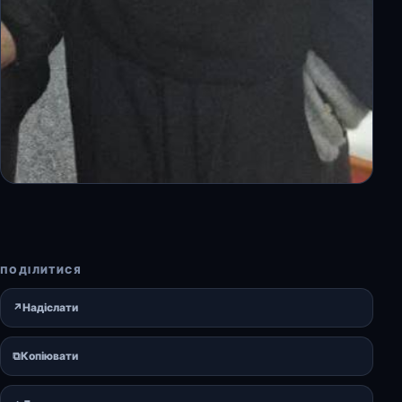
ПОДІЛИТИСЯ
↗
Надіслати
⧉
Копіювати