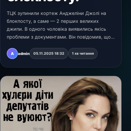
ТЦК зупинили кортеж Анджеліни Джолі на
блокпосту, а саме — 2 перших великих
джипи. В одного чоловіка виявились якісь
проблеми з документами. Він повідомив, що
везе дуже важливу людину-миротворця, на
що йому відповіли «Нам все одно, кого ти
A
admin
05.11.2025 18:32
1 хв читання
везеш. Немає докумен…