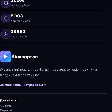
22 288
фільмів у базі
5 303
серіалів у базі
23 580
персоналій
Кінопортал
Український портал про фільми, серіали, акторів, новини та
людей, які люблять кіно.
Зв’язок з адміністратором
Дивитися
Фільми
Серіали