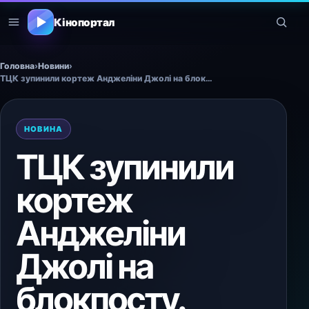
Кінопортал
Головна
›
Новини
›
ТЦК зупинили кортеж Анджеліни Джолі на блокпосту.
НОВИНА
ТЦК зупинили
кортеж
Анджеліни
Джолі на
блокпосту.