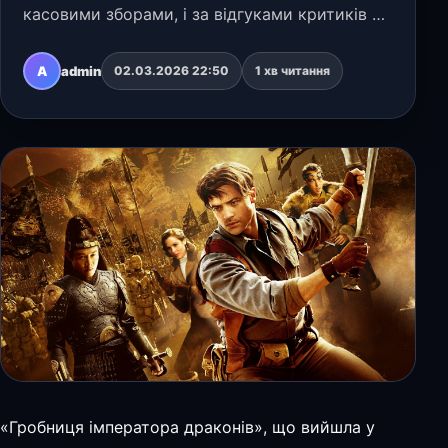
касовими зборами, і за відгуками критиків та
глядачів. До того ж, у триквелі не знялася
Рейчел Вайс: її героїню Евелін зіграла Марія
A
admin
02.03.2026 22:50
1 хв читання
Белло. Коли по…
«Гробниця імператора драконів», що вийшла у