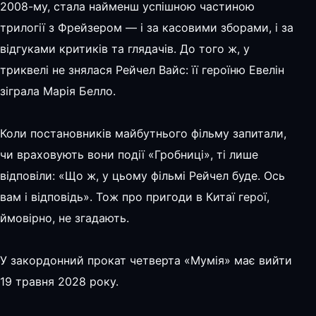
2008-му, стала найменш успішною частиною
трилогії з Фрейзером — і за касовими зборами, і за
відгуками критиків та глядачів. До того ж, у
триквелі не знялася Рейчел Вайс: її героїню Евелін
зіграла Марія Белло.
Коли постановників майбутнього фільму запитали,
чи враховують вони події «Гробниці», ті лише
відповіли: «Що ж, у цьому фільмі Рейчел буде. Ось
вам і відповідь». Тож про пригоди в Китаї герої,
ймовірно, не згадають.
У закордонний прокат четверта «Мумія» має вийти
19 травня 2028 року.