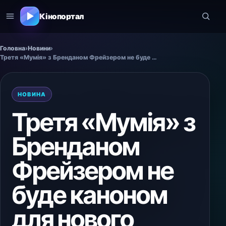
Кінопортал
Головна
›
Новини
›
Третя «Мумія» з Бренданом Фрейзером не буде каноном для нового фільму — на це натякнули режисери Метью Беттінеллі та Тайлер Джиллетт.
НОВИНА
Третя «Мумія» з
Бренданом
Фрейзером не
буде каноном
для нового