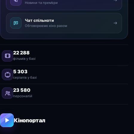
Новини та прем’єри
Чат спільноти
Обговорюємо кіно разом
22 288
фільмів у базі
5 303
серіалів у базі
23 580
персоналій
Кінопортал