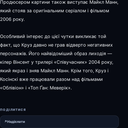
Продюсером картини також виступає Майкл Манн,
який стояв за оригінальним серіалом і фільмом
2006 року.
Особливий інтерес до цієї чутки викликає той
факт, що Круз давно не грав відверто негативних
персонажів. Його найвідоміший образ лиходія —
кілер Вінсент у трилері «Співучасник» 2004 року,
який якраз і зняв Майкл Манн. Крім того, Круз і
Косінскі вже працювали разом над фільмами
«Облівіон» і «Топ Ґан: Меверік».
ПОДІЛИТИСЯ
↗
Надіслати