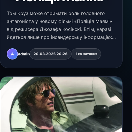
Том Круз може отримати роль головного
антагоніста у новому фільмі «Поліція Маямі»
від режисера Джозефа Косінскі. Втім, наразі
йдеться лише про інсайдерську інформацію:
чутку про можливу участь актора поширили
медіа з посиланням на DanielRPK, а офіційного
A
admin
20.03.2026 20:26
1 хв читання
підтв…