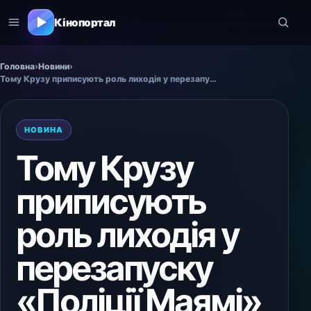
Кінопортал
Головна
›
Новини
›
Тому Крузу приписують роль лиходія у перезапуску «Поліції Маямі»
НОВИНА
Тому Крузу
приписують
роль лиходія у
перезапуску
«Поліції Маямі»