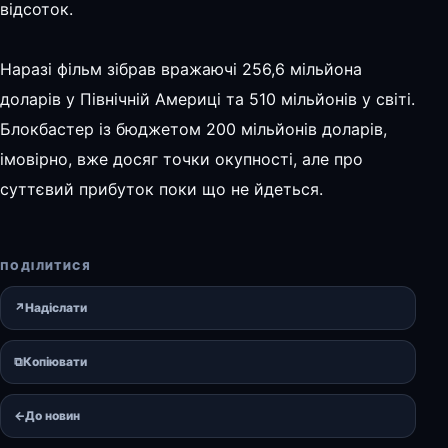
відсоток.
Наразі фільм зібрав вражаючі 256,6 мільйона
доларів у Північній Америці та 510 мільйонів у світі.
Блокбастер із бюджетом 200 мільйонів доларів,
імовірно, вже досяг точки окупності, але про
суттєвий прибуток поки що не йдеться.
ПОДІЛИТИСЯ
↗
Надіслати
⧉
Копіювати
←
До новин