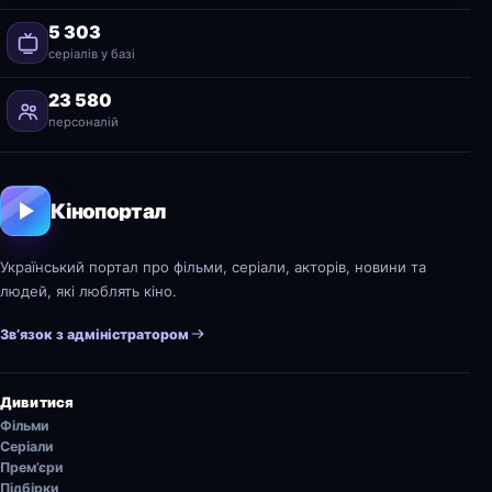
5 303
серіалів у базі
23 580
персоналій
Кінопортал
Український портал про фільми, серіали, акторів, новини та
людей, які люблять кіно.
Зв’язок з адміністратором
Дивитися
Фільми
Серіали
Прем’єри
Підбірки