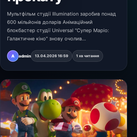
Мультфільм студії Illumination заробив понад
600 мільйонів доларів Анімаційний
блокбастер студії Universal "Супер Маріо:
Галактичне кіно" знову очолив
північноамериканський прокат за підсумками
другого вікенду. За вихідні фільм зібрав 69
A
admin
13.04.2026 16:59
1 хв читання
мільйонів доларів у 42…