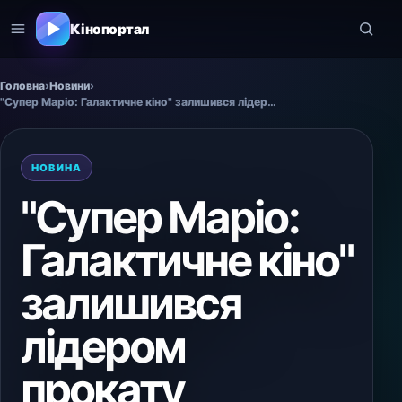
Кінопортал
Головна
›
Новини
›
"Супер Маріо: Галактичне кіно" залишився лідером прокату
НОВИНА
"Супер Маріо:
Галактичне кіно"
залишився
лідером
прокату