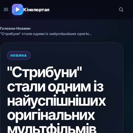
Кінопортал
Головна
›
Новини
›
"Стрибуни" стали одним із найуспішніших оригінальних мультфільмів
НОВИНА
"Стрибуни"
стали одним із
найуспішніших
оригінальних
мультфільмів