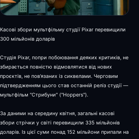
Касові збори мультфільму студії Pixar перевищили
300 мільйонів доларів
Студія Pixar, попри побоювання деяких критиків, не
збирається повністю відмовлятися від нових
проєктів, не пов’язаних із сиквелами. Черговим
підтвердженням цього став останній реліз студії —
мультфільм "Стрибуни" ("Hoppers").
За даними на середину квітня, загальні касові
збори стрічки у світі перевищили 335 мільйонів
доларів. Із цієї суми понад 152 мільйони припали на