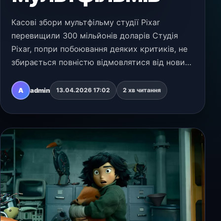
Касові збори мультфільму студії Pixar
перевищили 300 мільйонів доларів Студія
Pixar, попри побоювання деяких критиків, не
збирається повністю відмовлятися від нових
проєктів, не пов’язаних із сиквелами.
Черговим підтвердженням цього став
A
admin
13.04.2026 17:02
2 хв читання
останній реліз студії…