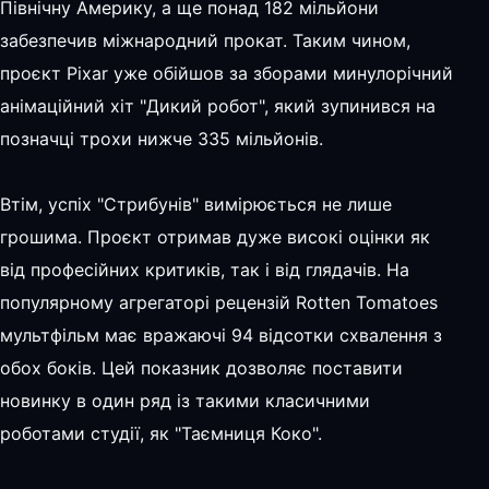
Північну Америку, а ще понад 182 мільйони
забезпечив міжнародний прокат. Таким чином,
проєкт Pixar уже обійшов за зборами минулорічний
анімаційний хіт "Дикий робот", який зупинився на
позначці трохи нижче 335 мільйонів.
Втім, успіх "Стрибунів" вимірюється не лише
грошима. Проєкт отримав дуже високі оцінки як
від професійних критиків, так і від глядачів. На
популярному агрегаторі рецензій Rotten Tomatoes
мультфільм має вражаючі 94 відсотки схвалення з
обох боків. Цей показник дозволяє поставити
новинку в один ряд із такими класичними
роботами студії, як "Таємниця Коко".