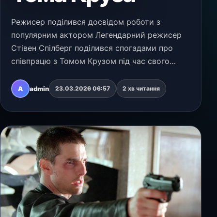
Режисер поділився досвідом роботи з
популярним актором Легендарний режисер
Стівен Спілберг поділився спогадами про
співпрацю з Томом Крузом під час свого
виступу на фестивалі SXSW в Остіні, штат
Техас. 79-річний постановник, який зняв
A
admin
23.03.2026 06:57
2 хв читання
актора у фільмах "Особлив…