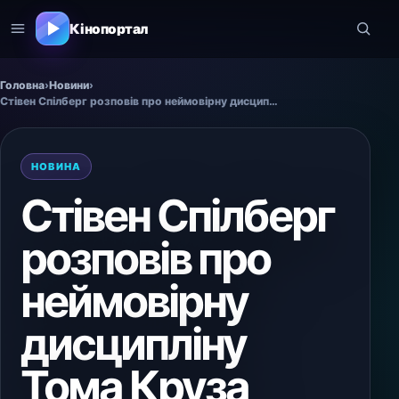
Кінопортал
Головна
›
Новини
›
Стівен Спілберг розповів про неймовірну дисципліну Тома Круза
НОВИНА
Стівен Спілберг
розповів про
неймовірну
дисципліну
Тома Круза