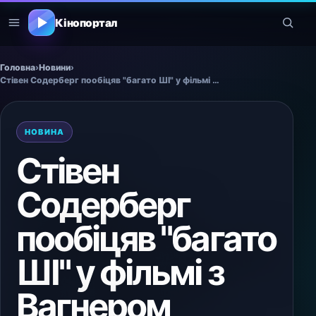
Кінопортал
Головна
›
Новини
›
Стівен Содерберг пообіцяв "багато ШІ" у фільмі з Вагнером Моурою
НОВИНА
Стівен
Содерберг
пообіцяв "багато
ШІ" у фільмі з
Вагнером