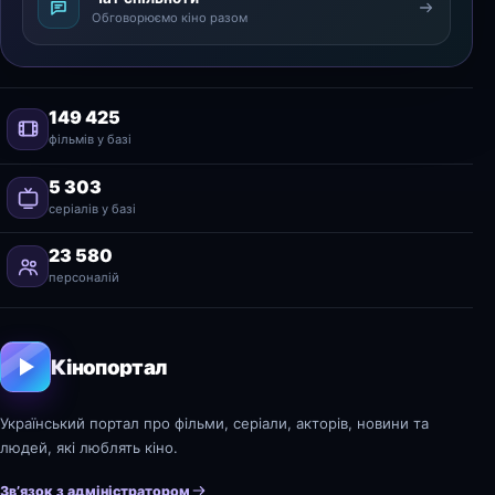
Обговорюємо кіно разом
149 425
фільмів у базі
5 303
серіалів у базі
23 580
персоналій
Кінопортал
Український портал про фільми, серіали, акторів, новини та
людей, які люблять кіно.
Зв’язок з адміністратором