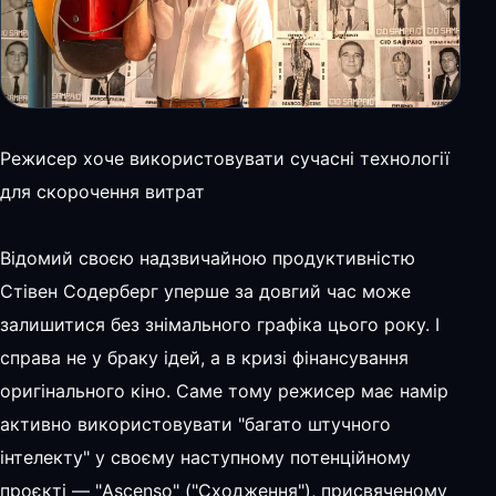
Режисер хоче використовувати сучасні технології
для скорочення витрат
Відомий своєю надзвичайною продуктивністю
Стівен Содерберг уперше за довгий час може
залишитися без знімального графіка цього року. І
справа не у браку ідей, а в кризі фінансування
оригінального кіно. Саме тому режисер має намір
активно використовувати "багато штучного
інтелекту" у своєму наступному потенційному
проєкті — "Ascenso" ("Сходження"), присвяченому