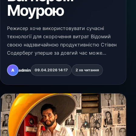
Моурою
Режисер хоче використовувати сучасні
технології для скорочення витрат Відомий
своєю надзвичайною продуктивністю Стівен
Содерберг уперше за довгий час може
залишитися без знімального графіка цього
року. І справа не у браку ідей, а в кризі
A
admin
09.04.2026 14:17
2 хв читання
фінансування оригіналь…