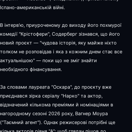
Іспано-американській війні.
В інтерв’ю, приуроченому до виходу його похмурої
комедії "Крістофери", Содерберг зізнався, що його
новий проєкт — "чудова історія, яку майже ніхто
толком не розповідав і яка з кожним днем стає все
актуальнішою" — поки що не зміг знайти
необхідного фінансування.
За словами лауреата "Оскара", до проєкту вже
приєднався зірка серіалу "Нарко" та актор,
відзначений кількома преміями й номінаціями в
нагородному сезоні 2026 року, Вагнер Моура
("Таємний агент"). Однак режисерові потрібні ще
кілька акторів рівня "А": щоб глядач пішов до