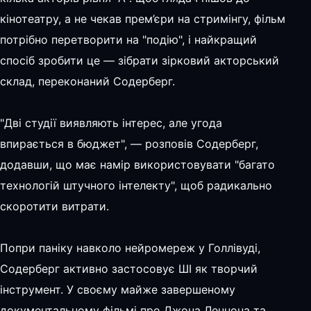
кінотеатру, а не чекав прем’єри на стримінгу, фільм
потрібно перетворити на "подію", і найкращий
спосіб зробити це — зібрати зірковий акторський
склад, переконаний Содерберг.
"Дві студії виявляють інтерес, але угода
впирається в бюджет", — розповів Содерберг,
додавши, що має намір використовувати "багато
технологій штучного інтелекту", щоб радикально
скоротити витрати.
Попри паніку навколо нейромереж у Голлівуді,
Содерберг активно застосовує ШІ як творчий
інструмент. У своєму майже завершеному
документальному фільмі про Джона Леннона та