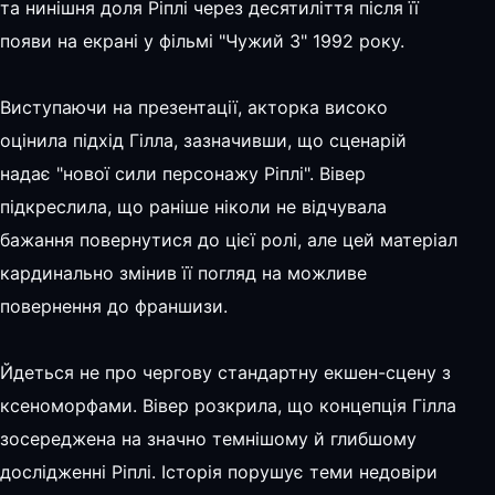
та нинішня доля Ріплі через десятиліття після її
появи на екрані у фільмі "Чужий 3" 1992 року.
Виступаючи на презентації, акторка високо
оцінила підхід Гілла, зазначивши, що сценарій
надає "нової сили персонажу Ріплі". Вівер
підкреслила, що раніше ніколи не відчувала
бажання повернутися до цієї ролі, але цей матеріал
кардинально змінив її погляд на можливе
повернення до франшизи.
Йдеться не про чергову стандартну екшен-сцену з
ксеноморфами. Вівер розкрила, що концепція Гілла
зосереджена на значно темнішому й глибшому
дослідженні Ріплі. Історія порушує теми недовіри