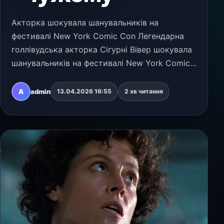
Акторка шокувала шанувальників на
фестивалі New York Comic Con Легендарна
голлівудська акторка Сігурні Вівер шокувала
шанувальників на фестивалі New York Comic
Con, заявивши, що продюсер Волтер Гілл уже
працює над новою концепцією для
A
admin
13.04.2026 16:55
2 хв читання
персонажа Еллен Ріплі з ф…