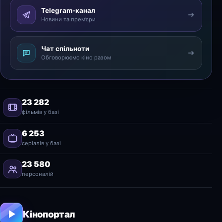
Telegram-канал
Новини та прем’єри
Чат спільноти
Обговорюємо кіно разом
23 282
фільмів у базі
6 253
серіалів у базі
23 580
персоналій
Кінопортал