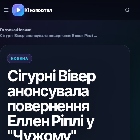
Кінопортал
Головна
›
Новини
›
Сігурні Вівер анонсувала повернення Еллен Ріплі у "Чужому"
НОВИНА
Сігурні Вівер
анонсувала
повернення
Еллен Ріплі у
"Чужому"