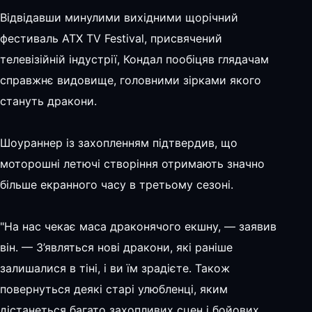
Відвідавши минулими вихідними щорічний
фестиваль ATX TV Festival, присвячений
телевізійній індустрії, Кондал пообіцяв глядачам
справжнє видовище, головними зірками якого
стануть дракони.
Шоураннер із захопленням підтвердив, що
моторошні летючі створіння отримають значно
більше екранного часу в третьому сезоні.
"На нас чекає маса драконячого екшну, — заявив
він. — З’являться нові дракони, які раніше
залишалися в тіні, і ви їм зрадієте. Також
повернуться деякі старі улюбленці, яким
дістанеться багато захопливих сцен і бойових