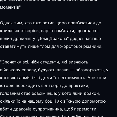
моментів".
Однак тим, хто вже встиг щиро прив’язатися до
крилатих створінь, варто пам’ятати, що краса і
велич драконів у "Домі Дракона" дедалі частіше
ставатимуть лише тлом для жорстокої різанини.
"Спочатку всі, ніби студенти, які вивчають
військову справу, будують плани — обговорюють, у
кого яка армія і які доми їх підтримують. Але коли
історія переходить від теорії до практики,
головним стає зовсім інше: у кого який дракон,
скільки їх на нашому боці і як з їхньою допомогою
вбити драконів супротивника, щоб перемогти.
Саме туди рухається сюжет. І ви побачите, як це