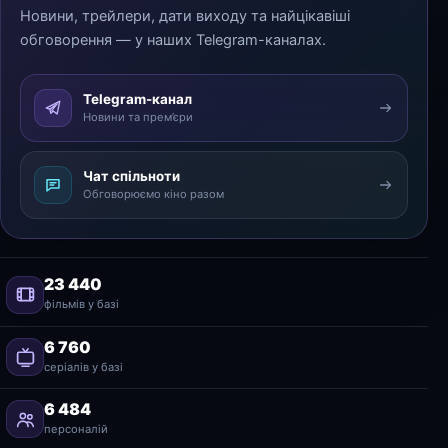
Новини, трейлери, дати виходу та найцікавіші
обговорення — у наших Telegram-каналах.
Telegram-канал
Новини та прем’єри
Чат спільноти
Обговорюємо кіно разом
23 440
фільмів у базі
6 760
серіалів у базі
6 484
персоналій