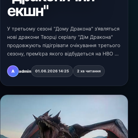
екшн"
У третьому сезоні "Дому Дракона" з’являться
нові дракони Творці серіалу "Дім Дракона"
продовжують підігрівати очікування третього
сезону, прем’єра якого відбудеться на HBO 21
червня 2026 року. Очікується, що вже в
першому епізоді розпочнеться Битва за
A
admin
01.06.2026 14:25
2 хв читання
Глотку,…