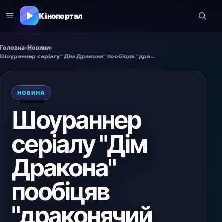
Кінопортал
Головна
›
Новини
›
Шоураннер серіалу "Дім Дракона" пообіцяв "драконячий екшн"
НОВИНА
Шоураннер
серіалу "Дім
Дракона"
пообіцяв
"драконячий