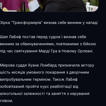
Зірка “Трансформерів” визнав себе винним у нападі
Шая ЛаБеф постав перед судом і визнав себе
винним за обвинуваченнями, пов’язаними з бійкою
під час святкування Марді Гра в Новому Орлеані.
Мирова суддя Хуана Ломбард призначила актору
шість місяців умовного покарання з дворічним
випробувальним терміном. Також ЛаБеф
зобов’язаний пройти курс реабілітації від
алкогольної залежності та заняття з керування
гнівом.