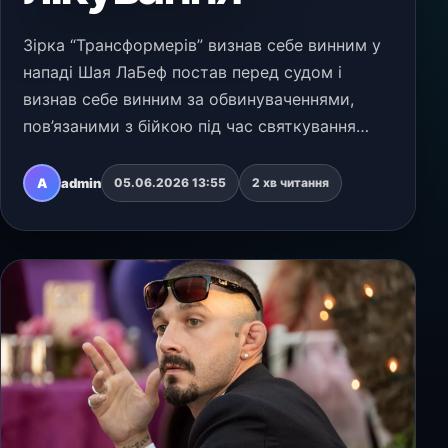
Зірка “Трансформерів” визнав себе винним у
нападі Шая ЛаБеф постав перед судом і
визнав себе винним за обвинуваченнями,
пов’язаними з бійкою під час святкування
Марді Гра в Новому Орлеані. Мирова суддя
Хуана Ломбард призначила актору шість
A
admin
05.06.2026 13:55
2 хв читання
місяців умовного пок…