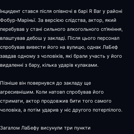
Інцидент стався після опівночі в барі R Bar у районі
Фобур-Маріньї. За версією слідства, актор, який
перебував у стані сильного алкогольного сп’яніння,
влаштував дебош у закладі. Після цього персонал
спробував вивести його на вулицю, однак ЛаБеф
завдав одному з чоловіків, які брали участь у його
видаленні з бару, кілька ударів кулаками.
Пізніше він повернувся до закладу ще
агресивнішим. Коли натовп спробував його
стримати, актор продовжив бити того самого
чоловіка, а потім ударив у ніс другого потерпілого.
Загалом ЛаБефу висунули три пункти