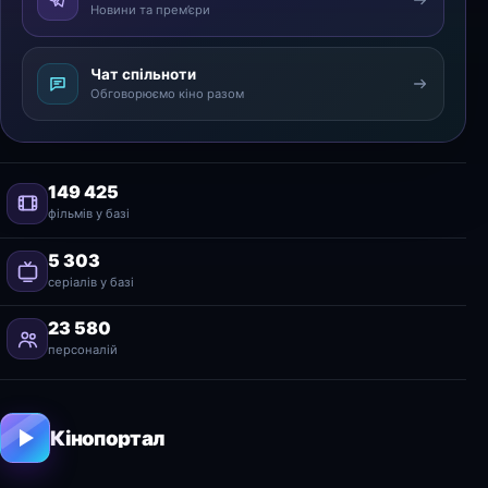
Новини та прем’єри
Чат спільноти
Обговорюємо кіно разом
149 425
фільмів у базі
5 303
серіалів у базі
23 580
персоналій
Кінопортал