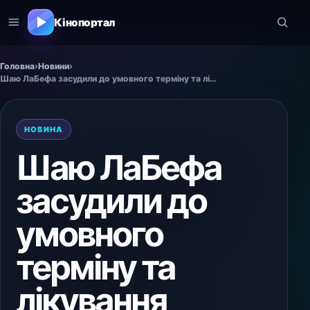
Кінопортал
Головна
›
Новини
›
Шаю ЛаБефа засудили до умовного терміну та лікування
НОВИНА
Шаю ЛаБефа
засудили до
умовного
терміну та
лікування