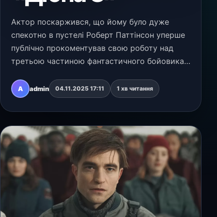
Актор поскаржився, що йому було дуже
спекотно в пустелі Роберт Паттінсон уперше
публічно прокоментував свою роботу над
третьою частиною фантастичного бойовика
«Дюна», що фактично підтверджує його
участь у проєкті. Раніше цього року
A
admin
04.11.2025 17:11
1 хв читання
з’являлися повідомлення, що…