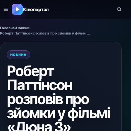
Кінопортал
Головна
›
Новини
›
Роберт Паттінсон розповів про зйомки у фільмі «Дюна 3»
НОВИНА
Роберт
Паттінсон
розповів про
зйомки у фільмі
«Дюна 3»