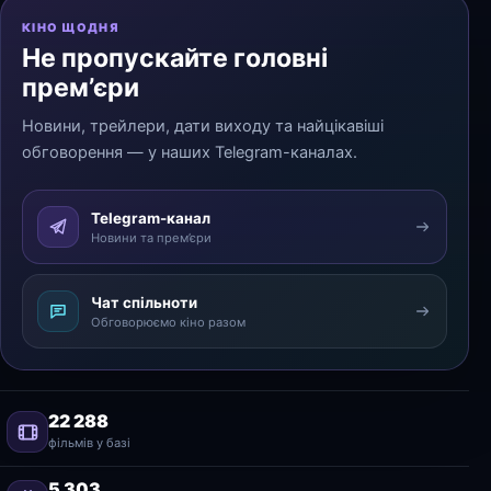
КІНО ЩОДНЯ
Не пропускайте головні
прем’єри
Новини, трейлери, дати виходу та найцікавіші
обговорення — у наших Telegram-каналах.
Telegram-канал
Новини та прем’єри
Чат спільноти
Обговорюємо кіно разом
22 288
фільмів у базі
5 303