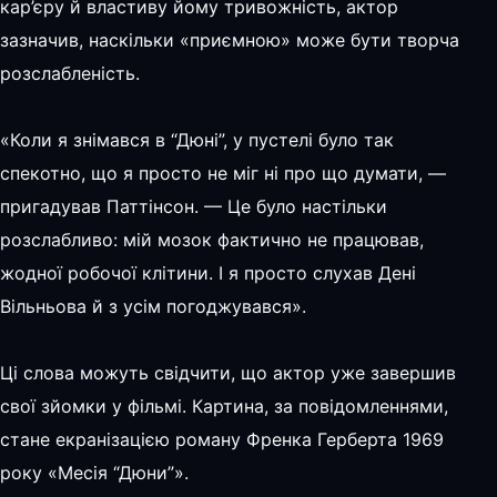
кар’єру й властиву йому тривожність, актор
зазначив, наскільки «приємною» може бути творча
розслабленість.
«Коли я знімався в “Дюні”, у пустелі було так
спекотно, що я просто не міг ні про що думати, —
пригадував Паттінсон. — Це було настільки
розслабливо: мій мозок фактично не працював,
жодної робочої клітини. І я просто слухав Дені
Вільньова й з усім погоджувався».
Ці слова можуть свідчити, що актор уже завершив
свої зйомки у фільмі. Картина, за повідомленнями,
стане екранізацією роману Френка Герберта 1969
року «Месія “Дюни”».