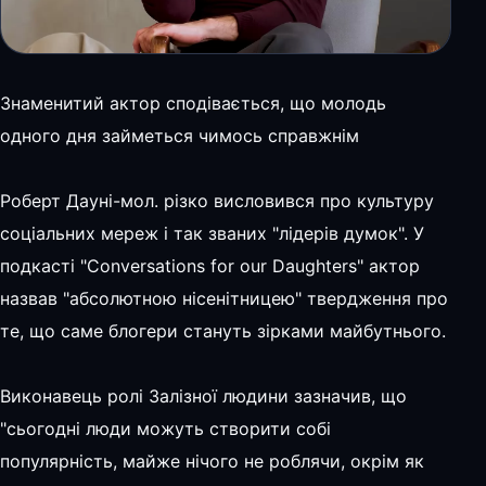
Знаменитий актор сподівається, що молодь
одного дня займеться чимось справжнім
Роберт Дауні-мол. різко висловився про культуру
соціальних мереж і так званих "лідерів думок". У
подкасті "Conversations for our Daughters" актор
назвав "абсолютною нісенітницею" твердження про
те, що саме блогери стануть зірками майбутнього.
Виконавець ролі Залізної людини зазначив, що
"сьогодні люди можуть створити собі
популярність, майже нічого не роблячи, окрім як