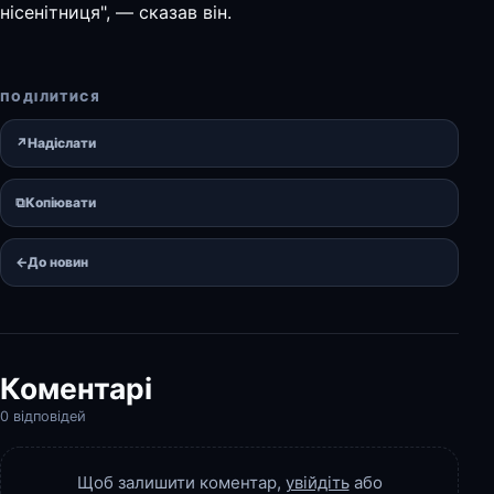
нісенітниця", — сказав він.
ПОДІЛИТИСЯ
↗
Надіслати
⧉
Копіювати
←
До новин
Коментарі
0 відповідей
Щоб залишити коментар,
увійдіть
або