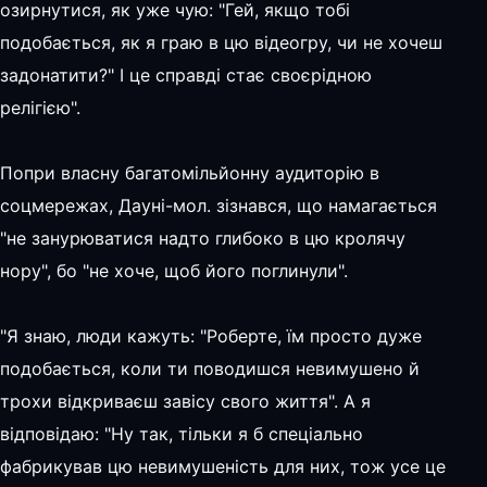
озирнутися, як уже чую: "Гей, якщо тобі
подобається, як я граю в цю відеогру, чи не хочеш
задонатити?" І це справді стає своєрідною
релігією".
Попри власну багатомільйонну аудиторію в
соцмережах, Дауні-мол. зізнався, що намагається
"не занурюватися надто глибоко в цю кролячу
нору", бо "не хоче, щоб його поглинули".
"Я знаю, люди кажуть: "Роберте, їм просто дуже
подобається, коли ти поводишся невимушено й
трохи відкриваєш завісу свого життя". А я
відповідаю: "Ну так, тільки я б спеціально
фабрикував цю невимушеність для них, тож усе це