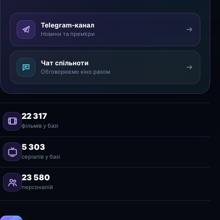
Telegram-канал
Новини та прем’єри
Чат спільноти
Обговорюємо кіно разом
22 317
фільмів у базі
5 303
серіалів у базі
23 580
персоналій