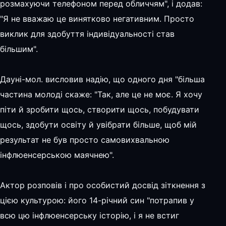
розмахуючи телефоном перед обличчям", і додав:
"Я не вважаю це винятково негативним. Просто
виклик для здобуття індивідуальності став
більшим".
Дауні-мол. висловив надію, що одного дня "більша
частина молоді скаже: "Так, але це не моє. Я хочу
піти й зробити щось, створити щось, побудувати
щось, здобути освіту й увібрати більше, щоб мій
результат не був просто самовихвальною
інфлюенсерською маячнею".
Актор розповів і про особистий досвід зіткнення з
цією культурою: його 14-річний син "потрапив у
всю цю інфлюенсерську історію, і я не встиг