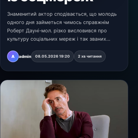
Знаменитий актор сподівається, що молодь
одного дня займеться чимось справжнім
Роберт Дауні-мол. різко висловився про
культуру соціальних мереж і так званих
"лідерів думок". У подкасті "Conversations for
our Daughters" актор назвав "абсолютною
A
admin
08.05.2026 19:20
2 хв читання
нісенітницею" тв…