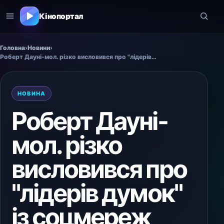
Кінопортал
Головна
›
Новини
›
Роберт Дауні-мол. різко висловився про "лідерів думок" із соцмереж
НОВИНА
Роберт Дауні-
мол. різко
висловився про
"лідерів думок"
із соцмереж