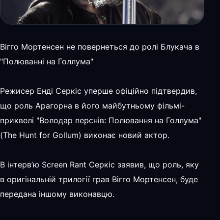
Вігго Мортенсен не повернеться до ролі Блукача в
"Полюванні на Голлума"
Режисер Енді Серкіс уперше офіційно підтвердив,
що роль Арагорна в його майбутньому фільмі-
приквелі "Володар перснів: Полювання на Голлума"
(The Hunt for Gollum) виконає новий актор.
В інтерв’ю Screen Rant Серкіс заявив, що роль, яку
в оригінальній трилогії грав Вігго Мортенсен, буде
передана іншому виконавцю.