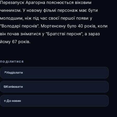
Перезапуск Арагорна пояснюється віковим
чинником. У новому фільмі персонаж має бути
молодшим, ніж під час своєї першої появи у
"Володарі перснів". Мортенсену було 40 років, коли
він почав зніматися у "Братстві персня", а зараз
йому 67 років.
ПОДІЛИТИСЯ
↗
Надіслати
⧉
Копіювати
←
До новин