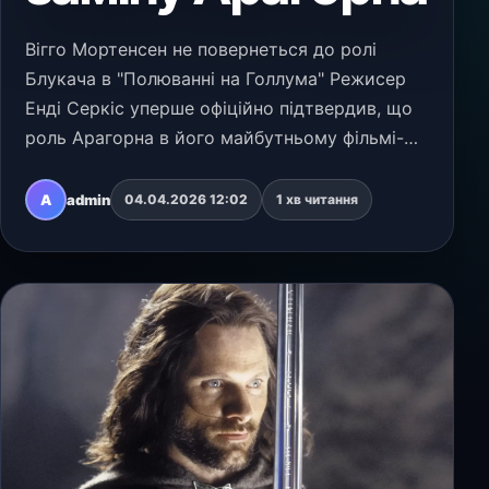
Вігго Мортенсен не повернеться до ролі
Блукача в "Полюванні на Голлума" Режисер
Енді Серкіс уперше офіційно підтвердив, що
роль Арагорна в його майбутньому фільмі-
приквелі "Володар перснів: Полювання на
Голлума" (The Hunt for Gollum) виконає новий
A
admin
04.04.2026 12:02
1 хв читання
актор. В інт…