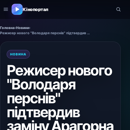
Кінопортал
Головна
›
Новини
›
Режисер нового "Володаря перснів" підтвердив заміну Арагорна
НОВИНА
Режисер нового
"Володаря
перснів"
підтвердив
заміну Арагорна