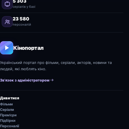
5 303
серіалів у базі
23 580
персоналій
Кінопортал
Український портал про фільми, серіали, акторів, новини та
людей, які люблять кіно.
Зв’язок з адміністратором
Дивитися
Фільми
Серіали
Прем’єри
Підбірки
Персоналії