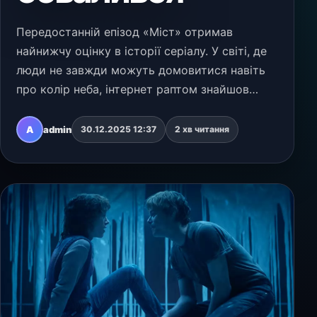
Передостанній епізод «Міст» отримав
найнижчу оцінку в історії серіалу. У світі, де
люди не завжди можуть домовитися навіть
про колір неба, інтернет раптом знайшов
точку одностайності — і, на загальне
розчарування, нею став фінальний сезон
A
admin
30.12.2025 12:37
2 хв читання
культового серіалу Ne…