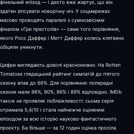
фінальний епізод — і дехто вже жартує, що він
здатен зіпсувати новорічну ніч. У соцмережах
масово проводять паралелі з сумнозвісним
фіналом «Гри престолів» — саме того порівняння,
якого Росс Даффер і Метт Даффер колись клятвено
обіцяли уникнути.
Цифри виглядають доволі красномовно. На Rotten
Tomatoes глядацький рейтинг симпатій до п’ятого
сезону впав до 66%. Для порівняння: попередні
сезони мали 96%, 90%, 86% і 89% відповідно. IMDb
також не проявляє поблажливості: сьома серія
отримала 5,4/10 і стала найнижче оціненим
епізодом за всю історію науково-фантастичного
проєкту. Ба більше — за 12 годин оцінка просіла