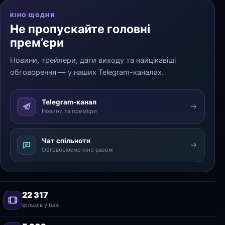
КІНО ЩОДНЯ
Не пропускайте головні
прем’єри
Новини, трейлери, дати виходу та найцікавіші
обговорення — у наших Telegram-каналах.
Telegram-канал
Новини та прем’єри
Чат спільноти
Обговорюємо кіно разом
22 317
фільмів у базі