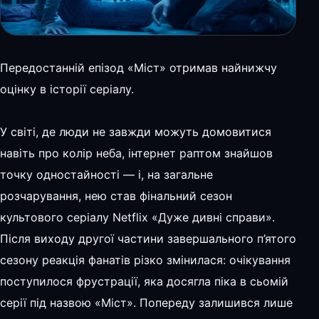
Передостанній епізод «Міст» отримав найнижчу
оцінку в історії серіалу.
У світі, де люди не завжди можуть домовитися
навіть про колір неба, інтернет раптом знайшов
точку одностайності — і, на загальне
розчарування, нею став фінальний сезон
культового серіалу Netflix «Дуже дивні справи».
Після виходу другої частини завершального п’ятого
сезону реакція фанатів різко змінилася: очікування
поступилося фрустрації, яка досягла піка в сьомій
серії під назвою «Міст». Попереду залишився лише