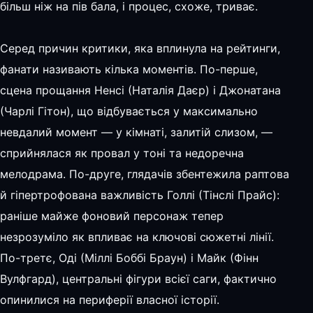
більш ніж на пів бала, і процес, схоже, триває.
Серед причин критики, яка вплинула на рейтинги,
фанати називають кілька моментів. По-перше,
сцена прощання Ненсі (Наталія Даєр) і Джонатана
(Чарлі Гітон), що відбувається у максимально
невдалий момент — у кімнаті, залитій слизом, —
сприйнялася як провал у тоні та недоречна
мелодрама. По-друге, глядачів збентежила раптова
й гіпертрофована важливість Голлі (Тінслі Прайс):
раніше майже фоновий персонаж тепер
незрозуміло як впливає на ключові сюжетні лінії.
По-третє, Оді (Міллі Боббі Браун) і Майк (Фінн
Вулфгард), центральні фігури всієї саги, фактично
опинилися на периферії власної історії.