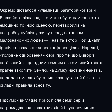
Окремо дісталося кульмінації багаторічної арки
Вілла: його зізнання, яке могло бути камерною та
емоційно точною сценою, перетворили на
незграбну публічну заяву перед натовпом
малознайомих людей — і навіть актор Ной Шнапп
іронічно назвав це «пресконференцією». Нарешті,
«головне одкровення» серії про те, що Виворіт
пов’язаний із ще одним темним світом, який також
прагне захопити Землю, на думку частини фанатів,
не додало масштабу, а лише заплутало й без того
складні правила всесвіту.
Підсумок виглядає гірко: після семи серій
нагромадження сюжетних ліній і суперечливих