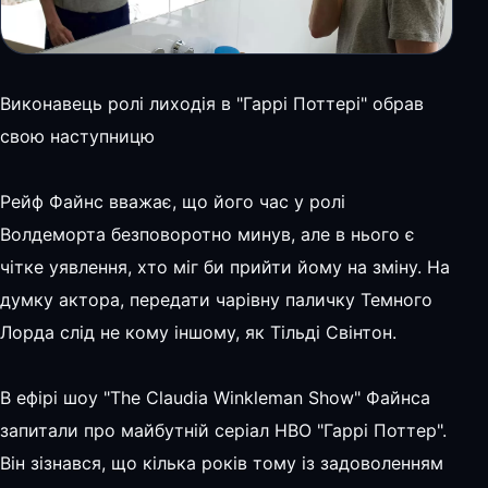
Виконавець ролі лиходія в "Гаррі Поттері" обрав
свою наступницю
Рейф Файнс вважає, що його час у ролі
Волдеморта безповоротно минув, але в нього є
чітке уявлення, хто міг би прийти йому на зміну. На
думку актора, передати чарівну паличку Темного
Лорда слід не кому іншому, як Тільді Свінтон.
В ефірі шоу "The Claudia Winkleman Show" Файнса
запитали про майбутній серіал HBO "Гаррі Поттер".
Він зізнався, що кілька років тому із задоволенням