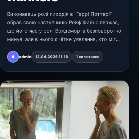
Виконавець ролі лиходія в "Гаррі Поттері"
обрав свою наступницю Рейф Файнс вважає,
що його час у ролі Волдеморта безповоротно
минув, але в нього є чітке уявлення, хто міг
би прийти йому на зміну. На думку актора,
передати чарівну паличку Темного Лорда слід
A
admin
12.04.2026 11:16
1 хв читання
не…