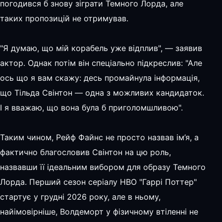
погодився б знову зіграти Темного Лорда, але
таких пропозицій не отримував.
"Я думаю, що мій корабель уже відплив", — заявив
актор. Однак потім він спеціально підкреслив: "Але
ось що я вам скажу: десь промайнула інформація,
що Тільда Свінтон — одна з можливих кандидаток.
І я вважаю, що вона була б приголомшливою".
Таким чином, Рейф Файнс не просто назвав ім’я, а
фактично благословив Свінтон на цю роль,
назвавши її ідеальним вибором для образу Темного
Лорда. Перший сезон серіалу HBO "Гаррі Поттер"
стартує у грудні 2026 року, але в ньому,
найімовірніше, Волдеморт у фізичному втіленні не