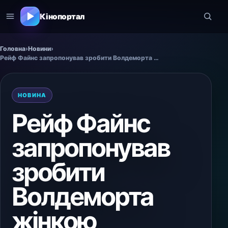
Кінопортал
Головна
›
Новини
›
Рейф Файнс запропонував зробити Волдеморта жінкою
НОВИНА
Рейф Файнс
запропонував
зробити
Волдеморта
жінкою