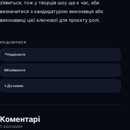
з’явиться, тож у творців шоу ще є час, аби
визначитися з кандидатурою виконавця або
виконавиці цієї ключової для проєкту ролі.
ПОДІЛИТИСЯ
↗
Надіслати
⧉
Копіювати
←
До новин
Коментарі
0 відповідей