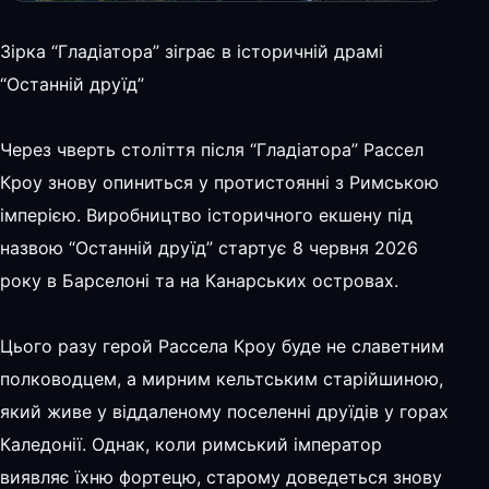
Зірка “Гладіатора” зіграє в історичній драмі
“Останній друїд”
Через чверть століття після “Гладіатора” Рассел
Кроу знову опиниться у протистоянні з Римською
імперією. Виробництво історичного екшену під
назвою “Останній друїд” стартує 8 червня 2026
року в Барселоні та на Канарських островах.
Цього разу герой Рассела Кроу буде не славетним
полководцем, а мирним кельтським старійшиною,
який живе у віддаленому поселенні друїдів у горах
Каледонії. Однак, коли римський імператор
виявляє їхню фортецю, старому доведеться знову