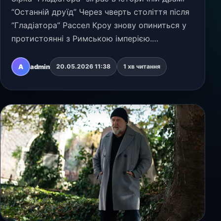
“Останній друїд” Через чверть століття після
“Гладіатора” Рассел Кроу знову опиниться у
протистоянні з Римською імперією.
Виробництво історичного екшену під назвою
“Останній друїд” стартує 8 червня 2026 року
A
admin
20.05.2026 11:38
1 хв читання
в Барсе…