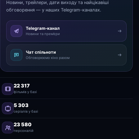
Новини, трейлери, дати виходу та найцікавіші
обговорення — у наших Telegram-каналах.
Telegram-канал
Новини та прем’єри
Чат спільноти
Обговорюємо кіно разом
22 317
фільмів у базі
5 303
серіалів у базі
23 580
персоналій