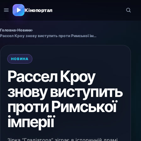
Кінопортал
Головна
›
Новини
›
Рассел Кроу знову виступить проти Римської імперії
НОВИНА
Рассел Кроу
знову виступить
проти Римської
імперії
Зірка “Гладіатора” зіграє в історичній драмі