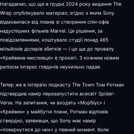
Нагадаємо, що ще в грудні 2024 року видання The
Wrap опублікувало матеріал, згідно з яким Sony
відмовилася від планів зі створення спін-офів
надуспішних фільмів Marvel. Це рішення, за
повідомленнями, коштувало студії понад 465
мільйонів доларів збитків — і це ще до провалу
«Крейвена-мисливця» в прокаті. З кожним новим
релізом інтерес глядачів неухильно падав.
Тепер же в інтерв’ю подкасту The Town Том Ротман
підтвердив намір перезапустити всесвіт Spider-
Verse. На запитання, чи входять «Морбіус» і
«Крейвен» у майбутні плани, Ротман відповів
ствердно, заявивши, що Sony має намір
«повернутися до них» у певний момент. Коли