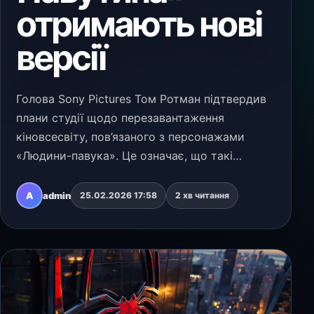
отримають нові
версії
Голова Sony Pictures Том Ротман підтвердив
плани студії щодо перезавантаження
кіновсесвіту, пов’язаного з персонажами
«Людини-павука». Це означає, що такі
суперечливі проєкти, як «Морбіус», «Мадам
Павутина» та «Крейвен-мисливець», можуть
A
admin
25.02.2026 17:58
2 хв читання
отримати нове втілення…