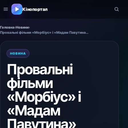
Кінопортал
Головна
›
Новини
›
Провальні фільми «Морбіус» і «Мадам Павутина» отримають нові версії
НОВИНА
Провальні
фільми
«Морбіус» і
«Мадам
Павутина»