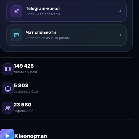
Telegram-канал
Новини та прем’єри
Чат спільноти
Обговорюємо кіно разом
149 425
фільмів у базі
5 303
серіалів у базі
23 580
персоналій
Кінопортал