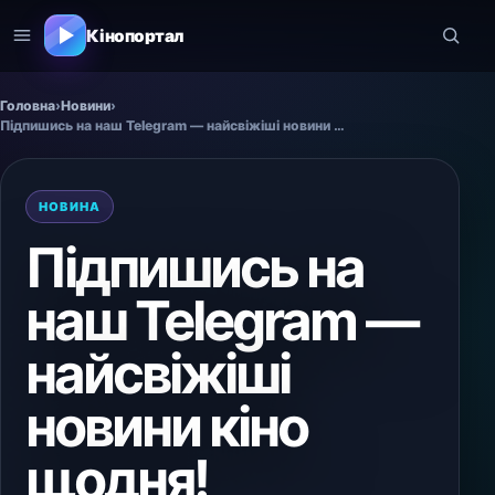
Кінопортал
Головна
›
Новини
›
Підпишись на наш Telegram — найсвіжіші новини кіно щодня!
НОВИНА
Підпишись на
наш Telegram —
найсвіжіші
новини кіно
щодня!