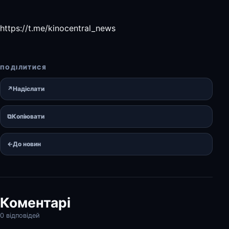
https://t.me/kinocentral_news
ПОДІЛИТИСЯ
↗
Надіслати
⧉
Копіювати
←
До новин
Коментарі
0 відповідей