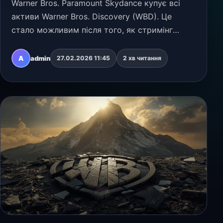
Warner Bros. Paramount Skydance купує всі
активи Warner Bros. Discovery (WBD). Це
стало можливим після того, як стримінг
Netflix, який у грудні досяг угоди про
придбання частини WBD, несподівано вибув із
A
admin
27.02.2026 11:45
2 хв читання
боротьби. У…