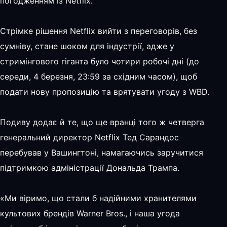
погодженням із Netflix.
Стрімке рішення Netflix вийти з переговорів, без
сумніву, стане шоком для індустрії, адже у
стримінгового гіганта було чотири робочі дні (до
середи, 4 березня, 23:59 за східним часом), щоб
подати нову пропозицію та врятувати угоду з WBD.
Подиву додає й те, що ще вранці того ж четверга
генеральний директор Netflix Тед Сарандос
перебував у Вашингтоні, намагаючись заручитися
підтримкою адміністрації Дональда Трампа.
«Ми віримо, що стали б надійними хранителями
культових брендів Warner Bros., і наша угода