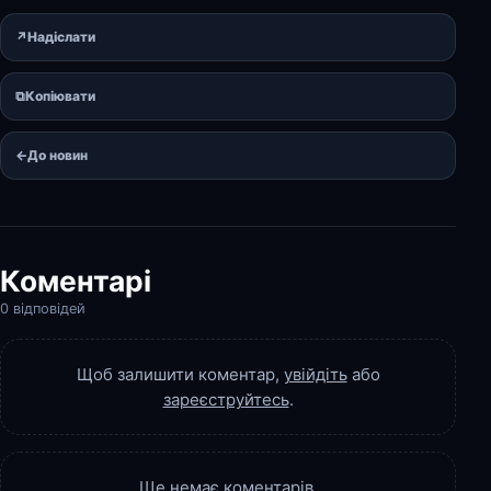
↗
Надіслати
⧉
Копіювати
←
До новин
Коментарі
0 відповідей
Щоб залишити коментар,
увійдіть
або
зареєструйтесь
.
Ще немає коментарів.