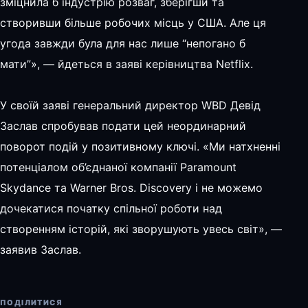
зміцнила б індустрію розваг, зберігши та
створивши більше робочих місць у США. Але ця
угода завжди була для нас лише “непогано б
мати”», — йдеться в заяві керівництва Netflix.
У своїй заяві генеральний директор WBD Девід
Заслав спробував подати цей неординарний
поворот подій у позитивному ключі. «Ми натхненні
потенціалом об’єднаної компанії Paramount
Skydance та Warner Bros. Discovery і не можемо
дочекатися початку спільної роботи над
створенням історій, які зворушують увесь світ», —
заявив Заслав.
ПОДІЛИТИСЯ