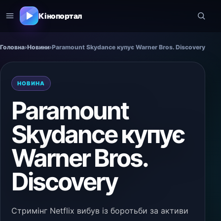
Кінопортал
Головна
›
Новини
›
Paramount Skydance купує Warner Bros. Discovery
НОВИНА
Paramount
Skydance купує
Warner Bros.
Discovery
Стримінг Netflix вибув із боротьби за активи